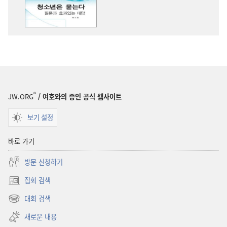
묻는다
—
질문과
효과있는
대답,
제2권
®
JW.ORG
/ 여호와의 증인 공식 웹사이트
보기 설정
바로 가기
방문 신청하기
집회 검색
(새로운
창
대회 검색
(새로운
열기)
창
새로운 내용
열기)