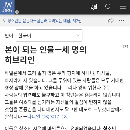
JW.ORG
로그인
사이트
JW.ORG
메
(새로운
언어
검색
보
창
청소년은 묻는다—질문과 효과있는 대답, 제2권
변경
열기)
언어
본이 되는 인물—세 명의
히브리인
바빌론에서 그리 멀지 않은 두라 평지에 하나냐, 미사엘,
아사랴가 서 있습니다. 그들 주위에 있는 사람들은 모두 거대한
형상 앞에 절을 하고 있습니다. 그러나 왕의 위협과 주위
사람들의
압력에도 불구하고
이 청년들은 흔들리지 않습니다.
그들은 여호와를 섬기려는 자신들의 결심이
변하지 않을
것임을 존중심을 나타내면서도 확고한 태도로 느부갓네살에게
말합니다.—
다니엘 1:6;
3:17, 18
.
이들은 청소년 시절에 바빌론으로 유배되었습니다.
청소년