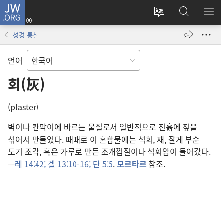
JW.ORG
로그인
사이트
JW.ORG
메
(새로운
언어
검색
보
창
성경 통찰
변경
열기)
언어
회(灰)
(plaster)
벽이나 칸막이에 바르는 물질로서 일반적으로 진흙에 짚을
섞어서 만들었다. 때때로 이 혼합물에는 석회, 재, 잘게 부순
도기 조각, 혹은 가루로 만든 조개껍질이나 석회암이 들어갔다.
—
레 14:42;
겔 13:10-16;
단 5:5
.
모르타르
참조.