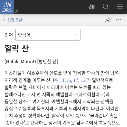
JW.ORG
로그인
사이트
JW.ORG
메
(새로운
언어
검색
보
창
성경 통찰
변경
열기)
언어
할락 산
(Halak, Mount) [평탄한 산]
이스라엘이 여호수아의 인도를 받아 정복한 약속의 땅의 남쪽
지리적 경계를 이루는 산. (
수 11:16, 17;
12:7
) 일반적으로
할락은 브엘-세바에서 아라바에 이르는 도로를 따라 있는
팔레스타인 고지 맨 서쪽의 예벨할라크(하르헤할라크)와
동일한 장소로 여겨진다. 예벨할라크에서 시작되는 산맥을
중심으로 동쪽의 목초지와 서쪽의 모래사막이 나뉜다. 이러한
위치 추정이 정확하다면, 할락이 세일 쪽으로 ‘올라간다’ 혹은
‘솟아 있다’고 묘사하는 성서의 기록은 남서쪽에서 북동쪽으로