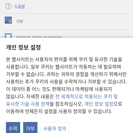
도움말
기부
(새로운
창
열기)
워치타워 온라인 라이브러리
(새로운
개인 정보 설정
창
®
JW Hub
열기)
(새로운
본 웹사이트는 사용자의 편의를 위해 쿠키 및 유사한 기술을
창
JW 라이브러리
사용합니다. 일부 쿠키는 웹사이트가 작동하는 데 필요하며
열기)
거부할 수 없습니다. 귀하는 귀하의 경험을 개선하기 위해서만
워치타워 라이브러리
사용하는 추가 쿠키의 사용을 수락하거나 거부할 수 있습니다.
이 데이터 중 어느 것도 판매되거나 마케팅에 사용되지
않습니다. 자세한 내용은
전 세계적으로 적용되는 쿠키 및
유사한 기술 사용 정책
을 참조하십시오.
개인 정보 설정
으로
Copyright
© 2026 Watch Tower Bible and Tract Society of Pennsylvania.
이동하여 언제든지 설정을 사용자 정의할 수 있습니다.
이용 약관
|
개인 정보 보호 정책
|
개인 정보 보호 설정
수락
거부
사용자 정의