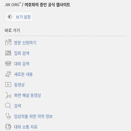
®
JW.ORG
/ 여호와의 증인 공식 웹사이트
보기 설정
바로 가기
방문 신청하기
집회 검색
(새로운
창
대회 검색
(새로운
열기)
창
새로운 내용
열기)
동영상
화면 해설 동영상
검색
임상의를 위한 의학 정보
대외 소통 자료