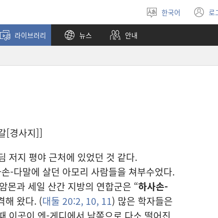
한국어
로
언어
(
선택
창
라이브러리
뉴스
안내
열
자갈[경사지]]
 저지 평야 근처에 있었던 것 같다.
손-다말에 살던 아모리 사람들을 쳐부수었다.
 암몬과 세일 산간 지방의 연합군은 “
하사손-
해 왔다. (
대둘 20:2,
10, 11
) 많은 학자들은
때 이곳이 엔-게디에서 남쪽으로 다소 떨어진