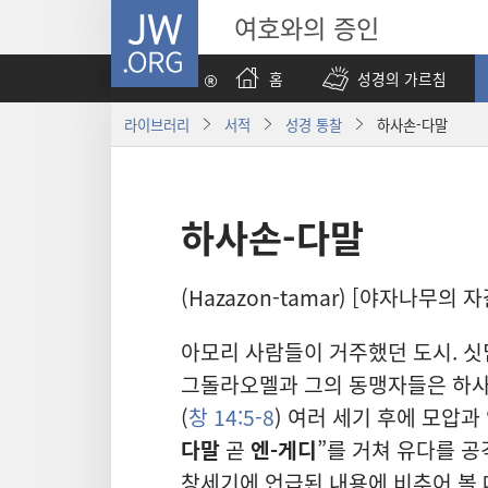
JW.ORG
여호와의 증인
홈
성경의 가르침
라이브러리
서적
성경 통찰
하사손-다말
하사손-다말
(Hazazon-tamar) [야자나무의 
아모리 사람들이 거주했던 도시. 싯딤
그돌라오멜과 그의 동맹자들은 하사
(
창 14:5-8
) 여러 세기 후에 모압과
다말
곧
엔-게디
”를 거쳐 유다를 공격
창세기에 언급된 내용에 비추어 볼 