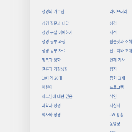
성경의 가르침
라이브러리
성경 질문과 대답
성경
성경 구절 이해하기
서적
성경 공부 과정
팜플렛과 소
성경 공부 자료
전도지와 초
행복과 평화
연재 기사
결혼과 가정생활
잡지
10대와 20대
집회 교재
어린이
프로그램
하느님에 대한 믿음
색인
과학과 성경
지침서
역사와 성경
JW 방송
동영상