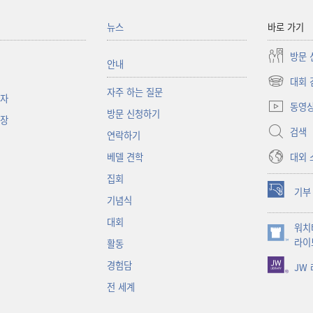
뉴스
바로 가기
방문 
안내
대회 
(새로운
자주 하는 질문
책자
창
동영
방문 신청하기
열기)
대장
검색
연락하기
대외 
베델 견학
집회
기부
(새로운
기념식
창
대회
워치
열기)
(새로운
라이
활동
창
경험담
JW
열기)
전 세계