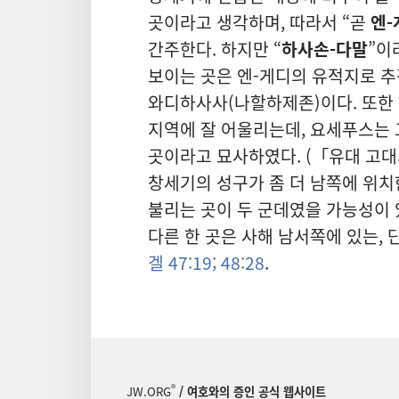
곳이라고 생각하며, 따라서 “곧
엔-
간주한다. 하지만 “
하사손-다말
”이
보이는 곳은 엔-게디의 유적지로 
와디하사사(나할하제존)이다. 또한
지역에 잘 어울리는데, 요세푸스는 
곳이라고 묘사하였다. (「유대 고
창세기의 성구가 좀 더 남쪽에 위치
불리는 곳이 두 군데였을 가능성이 
다른 한 곳은 사해 남서쪽에 있는,
겔 47:19;
48:28
.
®
JW.ORG
/ 여호와의 증인 공식 웹사이트