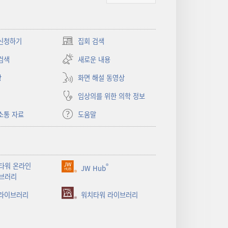
신청하기
집회 검색
(새로운
창
검색
새로운 내용
열기)
상
화면 해설 동영상
임상의를 위한 의학 정보
소통 자료
도움말
타워 온라인
®
JW Hub
(새로운
브러리
창
 라이브러리
열기)
워치타워 라이브러리