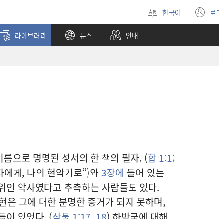
한국어
로
언어
(
선택
창
라이브러리
뉴스
안내
열
름으로 명명된 성서의 한 책의 필자. (
합 1:1;
휘자에게, 나의 현악기로”)와
3장에
들어 있는
위인 악사였다고 추측하는 사람들도 있다.
현은 그에 대한 분명한 증거가 되지 못하며,
이 있었다. (
삼둘 1:17, 18
) 하박국에 대해