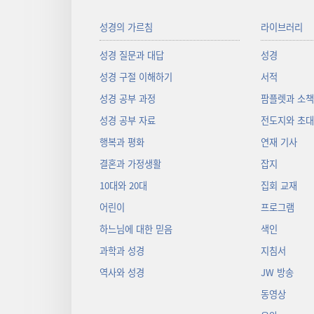
성경의 가르침
라이브러리
성경 질문과 대답
성경
성경 구절 이해하기
서적
성경 공부 과정
팜플렛과 소
성경 공부 자료
전도지와 초
행복과 평화
연재 기사
결혼과 가정생활
잡지
10대와 20대
집회 교재
어린이
프로그램
하느님에 대한 믿음
색인
과학과 성경
지침서
역사와 성경
JW 방송
동영상