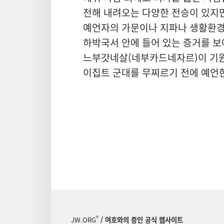
전해 내려오는 다양한 전승이 있지만
예언자의 가문이나 지파나 생활환경
하박국서 안에 들어 있는 증거를 보
느부갓네살(네부카드네자르)이 기원
이집트 군대를 무찌르기 전에 예언한
®
JW.ORG
/ 여호와의 증인 공식 웹사이트