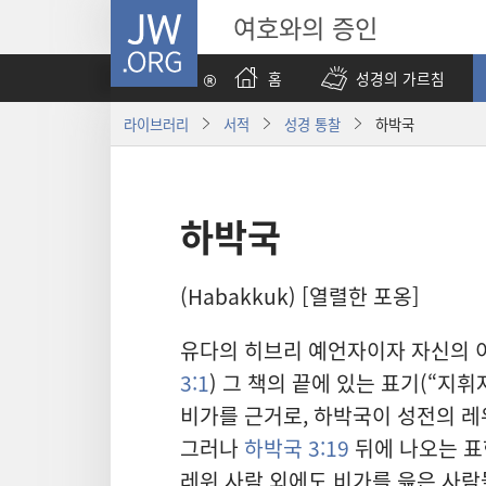
JW.ORG
여호와의 증인
홈
성경의 가르침
라이브러리
서적
성경 통찰
하박국
하박국
(Habakkuk) [열렬한 포옹]
유다의 히브리 예언자이자 자신의 이
3:1
) 그 책의 끝에 있는 표기(“지
비가를 근거로, 하박국이 성전의 레
그러나
하박국 3:19
뒤에 나오는 표
레위 사람 외에도 비가를 읊은 사람들