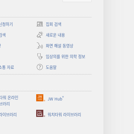
신청하기
집회 검색
(새로운
창
검색
새로운 내용
열기)
상
화면 해설 동영상
임상의를 위한 의학 정보
소통 자료
도움말
타워 온라인
®
JW Hub
(새로운
브러리
창
 라이브러리
열기)
워치타워 라이브러리