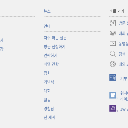
뉴스
바로 가기
방문 
안내
대회 
(새로운
자주 하는 질문
책자
창
동영
방문 신청하기
열기)
대장
검색
연락하기
대외 
베델 견학
집회
기부
(새로운
기념식
창
대회
워치
열기)
(새로운
라이
활동
창
경험담
JW
열기)
전 세계