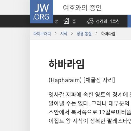
JW.ORG
여호와의 증인
홈
성경의 가르침
라이브러리
서적
성경 통찰
하바라임
하바라임
(Hapharaim) [채굴장 자리]
잇사갈 지파에 속한 영토의 경계에 있
알아낼 수는 없다. 그러나 대부분의
스안에서 북서쪽으로 12킬로미터쯤
이집트 왕 시삭이 정복한 팔레스타