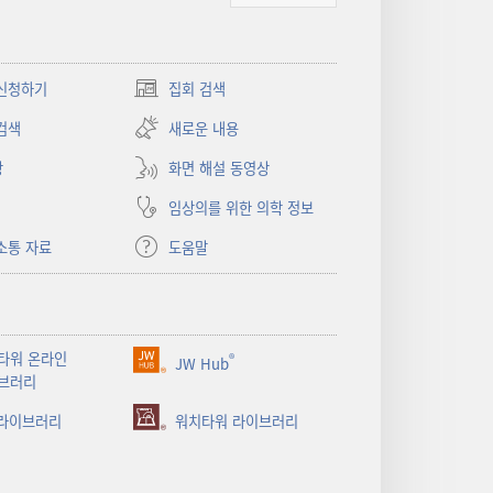
신청하기
집회 검색
(새로운
창
검색
새로운 내용
열기)
상
화면 해설 동영상
임상의를 위한 의학 정보
소통 자료
도움말
타워 온라인
®
JW Hub
(새로운
브러리
창
 라이브러리
열기)
워치타워 라이브러리