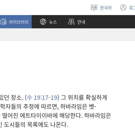
한국어
로
언어
(
선택
창
라이브러리
뉴스
안내
열
던 장소. (
수 19:17-19
) 그 위치를 확실하게
 학자들의 추정에 따르면, 하바라임은 벳-
 떨어진 에트타이이바에 해당한다. 하바라임은
인 도시들의 목록에도 나온다.