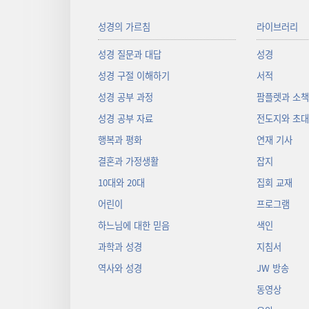
성경의 가르침
라이브러리
성경 질문과 대답
성경
성경 구절 이해하기
서적
성경 공부 과정
팜플렛과 소
성경 공부 자료
전도지와 초
행복과 평화
연재 기사
결혼과 가정생활
잡지
10대와 20대
집회 교재
어린이
프로그램
하느님에 대한 믿음
색인
과학과 성경
지침서
역사와 성경
JW 방송
동영상