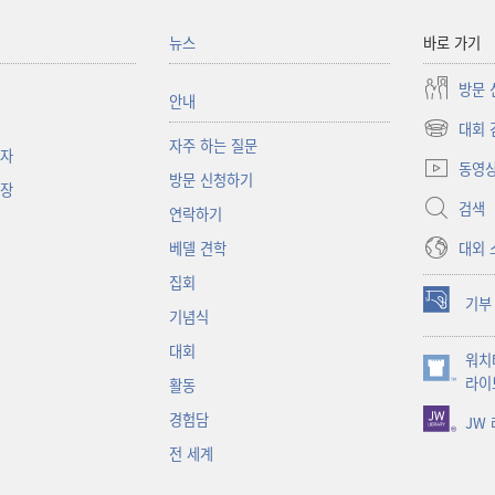
뉴스
바로 가기
방문 
안내
대회 
(새로운
자주 하는 질문
책자
창
동영
방문 신청하기
열기)
대장
검색
연락하기
대외 
베델 견학
집회
기부
(새로운
기념식
창
대회
워치
열기)
(새로운
라이
활동
창
경험담
JW
열기)
전 세계