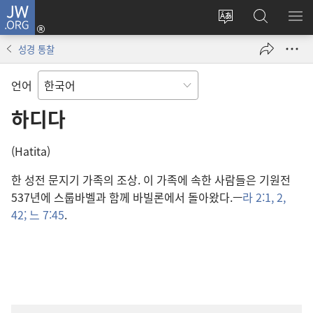
JW.ORG
로그인
사이트
JW.ORG
메
(새로운
언어
검색
보
창
성경 통찰
변경
열기)
언어
하디다
(Hatita)
한 성전 문지기 가족의 조상. 이 가족에 속한 사람들은 기원전
537년에 스룹바벨과 함께 바빌론에서 돌아왔다.—
라 2:1, 2,
42;
느 7:45
.