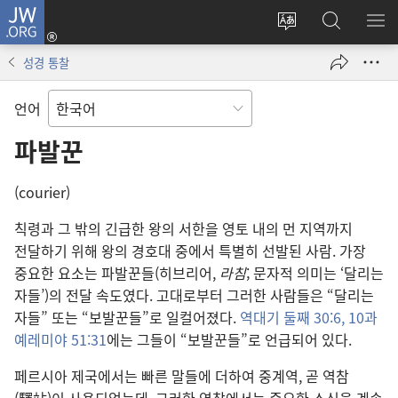
JW.ORG
로그인
사이트
JW.ORG
메
(새로운
언어
검색
보
창
성경 통찰
변경
열기)
언어
파발꾼
(courier)
칙령과 그 밖의 긴급한 왕의 서한을 영토 내의 먼 지역까지
전달하기 위해 왕의 경호대 중에서 특별히 선발된 사람. 가장
중요한 요소는 파발꾼들(히브리어,
라침
; 문자적 의미는 ‘달리는
자들’)의 전달 속도였다. 고대로부터 그러한 사람들은 “달리는
자들” 또는 “보발꾼들”로 일컬어졌다.
역대기 둘째 30:6,
10과
예레미야 51:31
에는 그들이 “보발꾼들”로 언급되어 있다.
페르시아 제국에서는 빠른 말들에 더하여 중계역, 곧 역참