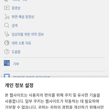
열기)
동영상
화면 해설 동영상
검색
임상의를 위한 의학 정보
대외 소통 자료
도움말
기부
(새로운
창
열기)
워치타워 온라인 라이브러리
(새로운
개인 정보 설정
창
®
JW Hub
열기)
(새로운
본 웹사이트는 사용자의 편의를 위해 쿠키 및 유사한 기술을
창
JW 라이브러리
사용합니다. 일부 쿠키는 웹사이트가 작동하는 데 필요하며
열기)
거부할 수 없습니다. 귀하는 귀하의 경험을 개선하기 위해서만