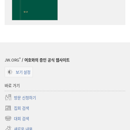
성경
통찰
®
JW.ORG
/ 여호와의 증인 공식 웹사이트
보기 설정
바로 가기
방문 신청하기
집회 검색
(새로운
창
대회 검색
(새로운
열기)
창
새로운 내용