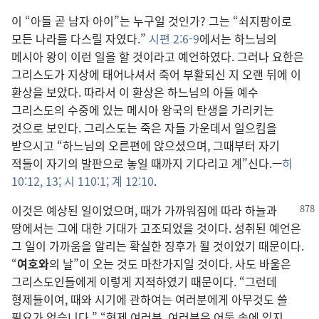
이 “아들 곧 남자 아이”는 누구일 것인가? 그는 “쇠지팡이로
모든 나라를 다스릴 자였다.”
시편 2:6-9
에서는 하느님의
메시아 왕이 이런 일을 할 것이라고 예언하였다. 그러나 요한은
그리스도가 지상에 태어나셔서 죽어 부활되신 지 오랜 뒤에 이
환상을 보았다. 따라서 이 환상은 하느님의 아들 예수
그리스도의 수중에 있는 메시아 왕국의 탄생을 가리키는
것으로 보인다. 그리스도는 죽은 자들 가운데서 일으킴을
받으시고 “하느님의 오른편에 앉으셨으며, 그때부터 자기
적들이 자기의 발판으로 놓일 때까지 기다리고 계”신다.—
히
10:12, 13;
시 110:1;
계 12:10
.
이것은 예상된 일이었으며, 때가 가까워짐에 따라 하늘과
땅에서는 그에 대한 기대가 고조되었을 것이다. 성취된 예언은
그 일이 가까움을 알리는 확실한 징후가 될 것이었기 때문이다.
“
여호와
의 날”이 오는 것도 마찬가지일 것이다. 사도 바울은
그리스도인들에게 이렇게 지적하였기 때문이다. “그런데
형제들이여, 때와 시기에 관하여는 여러분에게 아무것도 쓸
필요가 없습니다.” “형제 여러분, 여러분은 어둠 속에 있지