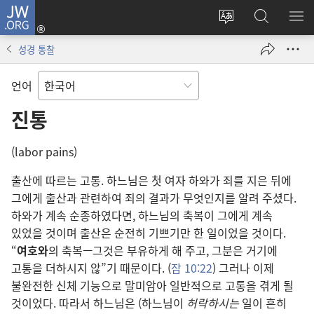
JW.ORG
로그인
사이트
JW.ORG
메
(새로운
언어
검색
보
창
성경 통찰
변경
열기)
언어
진통
(labor pains)
출산에 따르는 고통. 하느님은 첫 여자 하와가 죄를 지은 뒤에
그에게 출산과 관련하여 죄의 결과가 무엇인지를 알려 주셨다.
하와가 계속 순종하였다면, 하느님의 축복이 그에게 계속
있었을 것이며 출산은 순전히 기쁘기만 한 일이었을 것이다.
“
여호와
의 축복—그것은 부유하게 해 주고, 그분은 거기에
고통을 더하시지 않”기 때문이다. (
잠 10:22
) 그러나 이제
불완전한 신체 기능으로 말미암아 일반적으로 고통을 겪게 될
것이었다. 따라서 하느님은 (하느님이
허락하시는
일이 흔히