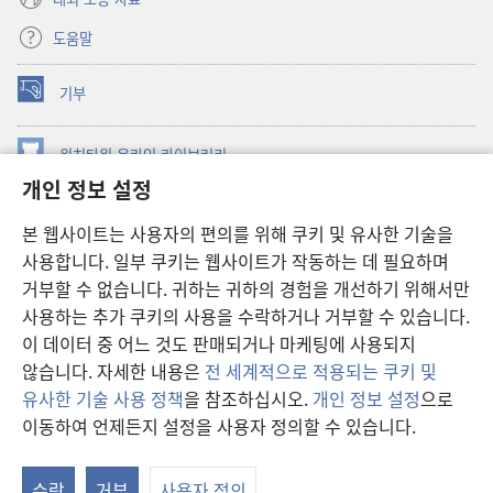
도움말
기부
(새로운
창
열기)
워치타워 온라인 라이브러리
(새로운
개인 정보 설정
창
®
JW Hub
열기)
(새로운
본 웹사이트는 사용자의 편의를 위해 쿠키 및 유사한 기술을
창
JW 라이브러리
사용합니다. 일부 쿠키는 웹사이트가 작동하는 데 필요하며
열기)
거부할 수 없습니다. 귀하는 귀하의 경험을 개선하기 위해서만
워치타워 라이브러리
사용하는 추가 쿠키의 사용을 수락하거나 거부할 수 있습니다.
이 데이터 중 어느 것도 판매되거나 마케팅에 사용되지
않습니다. 자세한 내용은
전 세계적으로 적용되는 쿠키 및
유사한 기술 사용 정책
을 참조하십시오.
개인 정보 설정
으로
Copyright
© 2026 Watch Tower Bible and Tract Society of Pennsylvania.
이동하여 언제든지 설정을 사용자 정의할 수 있습니다.
이용 약관
|
개인 정보 보호 정책
|
개인 정보 보호 설정
수락
거부
사용자 정의