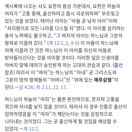
계시록에 나오는 사도 요한의 환상 가운데서, 요한은 하늘의
여자가 “고통 중에, 출산하려고 몹시 괴로워하며” 부르짖고
있는 것을 보았다. 태어난 아이는 “아들 곧 남자 아이”이며
“쇠지팡이로 모든 나라를 다스릴 자”였다. 이 아이를 삼키려는
용의 노력에도 불구하고, “그 여자의 아이는 하느님과 그분의
왕좌로 이끌려 갔다.” (
계 12:1, 2,
4-6
) 이 아들이 하느님에
의해 이끌려 간 것은 하느님이 이 아이를 자신의 아들로
받아들이신다는 것을 의미할 것이다. 이러한 일은 신생아를
아버지 앞에 데려가 승인받게 하는 고대의 관습과 같다. (
출산
참조) 따라서 이 “여자”는 하느님의 “아내” 곧 그리스도와
그분의 영적 형제들의 “어머니”인 “위에 있는
예루살렘
”이
된다.—
갈 4:26;
히 2:11, 12,
17
.
하느님의 하늘의 “여자”는 물론 완전하므로, 문자적 고통을
겪으며 자녀를 낳지 않을 것이다. 따라서 이 경우 진통은 출산이
임박하였음을 이 “여자”가 깨닫는다는 것을 상징적으로
나타내는 것이었다. 그는 곧 출산하게 될 것임을 예상할 수
있었다.—
계 12:2
.