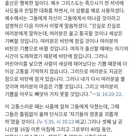
출산은 행복한 일이다. 예수 그리스도는 죽으시기 전 저녁에
사도들과 친밀한 대화를 하면서, 이 상황을 예로 사용하셨다.
예수께서는 그들에게 자신이 그들에게서 떠나갈 것이라고
설명하신 다음 이어서 이렇게 말씀하셨다. “진실로 진실로
여러분에게 말하는데, 여러분은 울고 통곡할 것이나 세상은
기뻐할 것입니다. 여러분은 비탄에 잠길 것이나 여러분의
비탄은 기쁨으로 바뀔 것입니다. 여자가 출산할 때에는 자기의
시간이 도래하였기 때문에 비탄에 잠깁니다. 그러나
어린아이를 낳으면 사람이 세상에 태어났다는 기쁨 때문에 더
이상 고통을 기억하지 않습니다. 그러므로 여러분도 지금은
참으로 비탄에 잠겨 있습니다. 그러나 내가 다시 여러분을 볼
것이며 여러분의 마음은 기쁠 것입니다. 그리고 여러분의
기쁨을 아무도 빼앗아 가지 못할 것입니다.”—
요 16:20-22
.
이 고통스러운 때는 사흘에 걸쳐 그들에게 닥쳤는데, 그때
그들은 틀림없이 울며 단식으로 ‘자기들의 영혼을 괴롭게
하’였을 것이다. (
누 5:35
.
시 35:13
비교) 그러나 셋째 날 곧
니산월 16일 이른 아침에 그리고 그로부터 40일 동안,