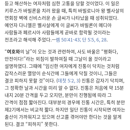
듣고 해산하는 여자처럼 심한 고통을 당할 것이었다. 이 일은
키루스가 바빌론을 치러 왔을 때, 특히 바빌로니아 왕 벨사살의
연회장 벽에 신비스러운 손 글씨가 나타났을 때 성취되었다.
예언자 다니엘은 벨사살에게 이 글씨가 바빌론이 메디아
사람들과 페르시아 사람들에게 곧바로 함락될 것이라는
전조라고 해석해 주었다.—
렘 50:41-43;
단 5:5, 6,
28
.
“
여호와
의 날”이 오는 것과 관련하여, 사도 바울은 “평화다,
안전이다!”라는 외침이 발하여질 때 그날이 올 것이라고
설명하였다. 그때에 “임신한 여자에게 진통이 닥치는 것처럼
갑작스러운 멸망이 순식간에 그들에게 닥칠 것이니, 그들은
결코 피하지 못할 것”이다. (
데첫 5:2, 3
) 진통은 갑자기 닥치며,
그 정확한 날과 시간을 미리 알 수 없다. 진통은 처음에 약 15분
내지 20분 간격을 두고 오지만, 분만이 진행됨에 따라 그
간격이 점점 짧아진다. 대부분의 경우에 진통 시간은, 특히 분만
제2기에서는 비교적 짧다. 하지만 일단 진통이 시작되면 여자는
출산이 가까워지고 있으며 산고를 겪어야만 한다는 것을 알게
된다. 결코 “피하지” 못한다.