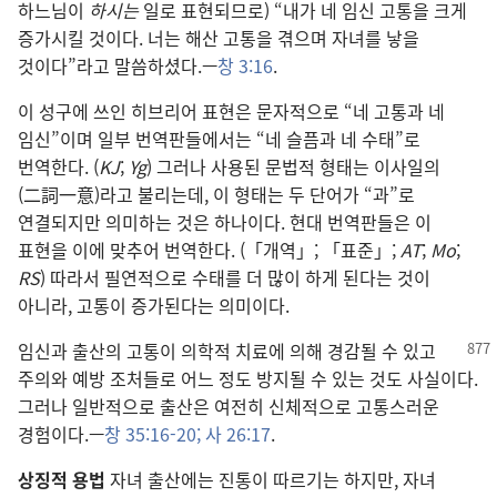
하느님이
하시는
일로 표현되므로) “내가 네 임신 고통을 크게
증가시킬 것이다. 너는 해산 고통을 겪으며 자녀를 낳을
것이다”라고 말씀하셨다.—
창 3:16
.
이 성구에 쓰인 히브리어 표현은 문자적으로 “네 고통과 네
임신”이며 일부 번역판들에서는 “네 슬픔과 네 수태”로
번역한다. (
KJ
;
Yg
) 그러나 사용된 문법적 형태는 이사일의
(二詞一意)라고 불리는데, 이 형태는 두 단어가 “과”로
연결되지만 의미하는 것은 하나이다. 현대 번역판들은 이
표현을 이에 맞추어 번역한다. (「개역」; 「표준」;
AT
;
Mo
;
RS
) 따라서 필연적으로 수태를 더 많이 하게 된다는 것이
아니라, 고통이 증가된다는 의미이다.
임신과 출산의 고통이 의학적 치료에 의해 경감될 수 있고
주의와 예방 조처들로 어느 정도 방지될 수 있는 것도 사실이다.
그러나 일반적으로 출산은 여전히 신체적으로 고통스러운
경험이다.—
창 35:16-20;
사 26:17
.
상징적 용법
자녀 출산에는 진통이 따르기는 하지만, 자녀