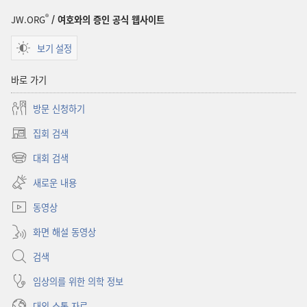
®
JW.ORG
/ 여호와의 증인 공식 웹사이트
보기 설정
바로 가기
방문 신청하기
집회 검색
(새로운
창
대회 검색
(새로운
열기)
창
새로운 내용
열기)
동영상
화면 해설 동영상
검색
임상의를 위한 의학 정보
대외 소통 자료