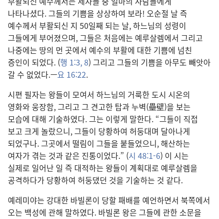
부활되신 예수께서는 제자들 중 얼마의 사람들에게
나타나셨다. 그들의 기쁨을 상상하여 보라! 오순절 날 즉
예수께서 부활되신 지 50일째 되는 날, 하느님의 성령이
그들에게 부어졌으며, 그들은 처음에는 예루살렘에서 그리고
나중에는 땅의 먼 곳에서 예수의 부활에 대한 기쁨에 넘친
증인이 되었다. (
행 1:3,
8
) 그리고 그들의 기쁨을 아무도 빼앗아
갈 수 없었다.—
요 16:22
.
시편 필자는 왕들이 모여서 하느님의 거룩한 도시 시온의
영화와 웅장함, 그리고 그 견고한 탑과 누벽(壘壁)을 보는
모습에 대해 기술하였다. 그는 이렇게 말한다. “그들이 직접
보고 크게 놀랐으니, 그들이 당황하여 허둥대며 달아나게
되었구나. 그곳에서 떨림이 그들을 붙들었으니, 해산하는
여자가 겪는 것과 같은 진통이었다.” (
시 48:1-6
) 이 시는
실제로 일어난 일 즉 대적하는 왕들이 계획대로 예루살렘을
공격하다가 당황하여 허둥댔던 것을 기술하는 것 같다.
예레미야는 강대한 바빌론이 당할 패배를 예언하면서 북쪽에서
오는 백성에 관해 말하였다. 바빌론 왕은 그들에 관한 소문을