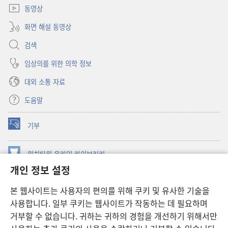
동영상
화면 해설 동영상
검색
임상의를 위한 의학 정보
대외 소통 자료
도움말
기부
(새로운
창
열기)
워치타워 온라인 라이브러리
(새로운
개인 정보 설정
창
®
JW Hub
열기)
(새로운
본 웹사이트는 사용자의 편의를 위해 쿠키 및 유사한 기술을
창
JW 라이브러리
사용합니다. 일부 쿠키는 웹사이트가 작동하는 데 필요하며
열기)
거부할 수 없습니다. 귀하는 귀하의 경험을 개선하기 위해서만
워치타워 라이브러리