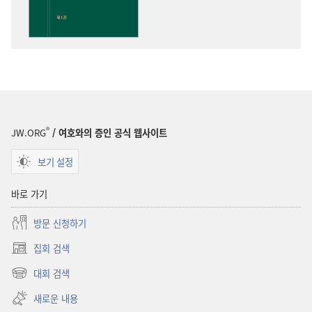
통찰
®
JW.ORG
/ 여호와의 증인 공식 웹사이트
보기 설정
바로 가기
방문 신청하기
집회 검색
(새로운
창
대회 검색
(새로운
열기)
창
새로운 내용
열기)