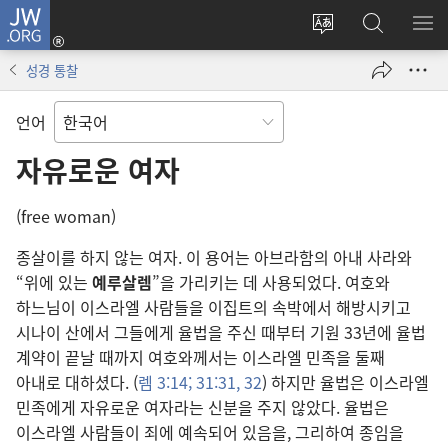
JW.ORG
로그인
사이트
JW.ORG
메
(새로운
언어
검색
보
창
성경 통찰
변경
열기)
언어
자유로운 여자
(free woman)
종살이를 하지 않는 여자. 이 용어는 아브라함의 아내 사라와
“위에 있는
예루살렘
”을 가리키는 데 사용되었다. 여호와
하느님이 이스라엘 사람들을 이집트의 속박에서 해방시키고
시나이 산에서 그들에게 율법을 주신 때부터 기원 33년에 율법
계약이 끝날 때까지 여호와께서는 이스라엘 민족을 둘째
아내로 대하셨다. (
렘 3:14;
31:31, 32
) 하지만 율법은 이스라엘
민족에게 자유로운 여자라는 신분을 주지 않았다. 율법은
이스라엘 사람들이 죄에 예속되어 있음을, 그리하여 종임을