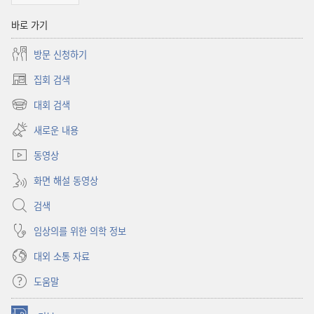
바로 가기
방문 신청하기
집회 검색
(새로운
창
대회 검색
(새로운
열기)
창
새로운 내용
열기)
동영상
화면 해설 동영상
검색
임상의를 위한 의학 정보
대외 소통 자료
도움말