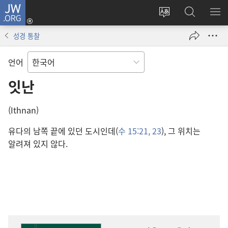
JW.ORG
로그인
사이트
JW.ORG
메
(새로운
언어
검색
보
창
성경 통찰
변경
열기)
언어
잇난
(Ithnan)
유다의 남쪽 끝에 있던 도시인데(
수 15:21,
23
), 그 위치는
알려져 있지 않다.