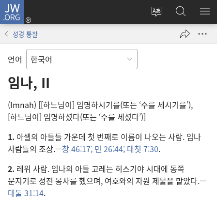
JW.ORG
로그인
사이트
JW.ORG
메
(새로운
언어
검색
보
창
성경 통찰
변경
열기)
언어
임나, II
(Imnah) [[하느님이] 임명하시기를(또는 ‘수를 세시기를’),
[하느님이] 임명하셨다(또는 ‘수를 세셨다’)]
1.
아셀의 아들들 가운데 첫 번째로 이름이 나오는 사람. 임나
사람들의 조상.—
창 46:17;
민 26:44;
대첫 7:30
.
2.
레위 사람. 임나의 아들 고레는 히스기야 시대에 동쪽
문지기로 성전 봉사를 했으며, 여호와의 자원 제물을 맡았다.—
대둘 31:14
.