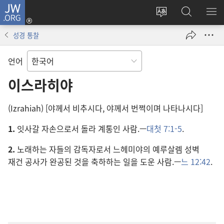
JW.ORG
로그인
사이트
JW.ORG
메
(새로운
언어
검색
보
창
성경 통찰
변경
열기)
언어
이스라히야
(Izrahiah) [야께서 비추시다, 야께서 번쩍이며 나타나시다]
1.
잇사갈 자손으로서 돌라 계통인 사람.—
대첫 7:1-5
.
2.
노래하는 자들의 감독자로서 느헤미야의 예루살렘 성벽
재건 공사가 완공된 것을 축하하는 일을 도운 사람.—
느 12:42
.