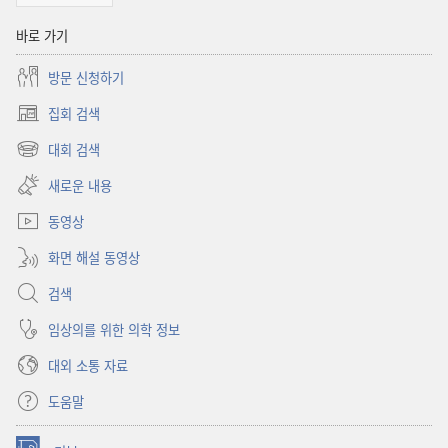
바로 가기
방문 신청하기
집회 검색
(새로운
창
대회 검색
(새로운
열기)
창
새로운 내용
열기)
동영상
화면 해설 동영상
검색
임상의를 위한 의학 정보
대외 소통 자료
도움말