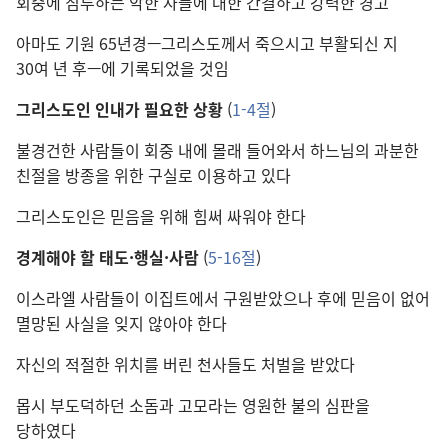
회중에 침투하는 악한 자들에 대한 간결하고 강력한 경고
아마도 기원 65년경—그리스도께서 죽으시고 부활되신 지
30여 년 후—에 기록되었을 것임
그리스도인 인내가 필요한 상황
(
1-4절
)
불경건한 사람들이 회중 내에 몰래 들어와서 하느님의 과분한
친절을 방종을 위한 구실로 이용하고 있다
그리스도인은 믿음을 위해 힘써 싸워야 한다
경계해야 할 태도·행실·사람
(
5-16절
)
이스라엘 사람들이 이집트에서 구원받았으나 후에 믿음이 없어
멸망된 사실을 잊지 않아야 한다
자신의 적절한 위치를 버린 천사들도 처벌을 받았다
몹시 부도덕하던 소돔과 고모라는 영원한 불의 심판을
당하였다