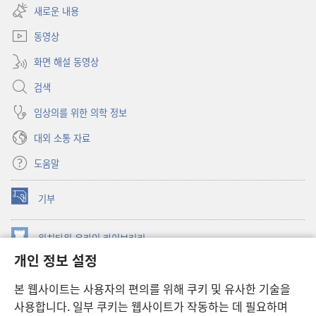
창
새로운 내용
열기)
동영상
화면 해설 동영상
검색
임상의를 위한 의학 정보
대외 소통 자료
도움말
기부
(새로운
창
열기)
워치타워 온라인 라이브러리
(새로운
개인 정보 설정
창
®
JW Hub
열기)
(새로운
본 웹사이트는 사용자의 편의를 위해 쿠키 및 유사한 기술을
창
JW 라이브러리
사용합니다. 일부 쿠키는 웹사이트가 작동하는 데 필요하며
열기)