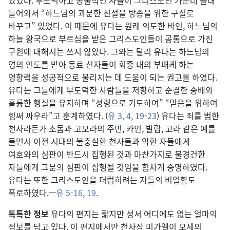
있었다. 부도덕하고 동물적인 자들이 그리스도인 가운데 몰래
들어와서 “하느님의 과분한 친절을 방종을 위한 구실로
바꾸고” 있었다. 이 때문에 유다는 원래 의도한 바인, 하느님의
하늘 왕국으로 부르심을 받은 그리스도인들이 공통으로 가진
구원에 대해서는 쓰지 않았다. 그와는 달리 유다는 하느님의
영의 인도를 받아 동료 신자들이 회중 내의 부패케 하는
영향력을 성공적으로 물리치는 데 도움이 되는 권고를 하였다.
유다는 그들에게 부도덕한 사람들을 저항하고 순결한 숭배와
훌륭한 행실을 유지하며 “성령으로 기도하여” “믿음을 위하여
힘써 싸우라”고 훈계하였다. (
유 3, 4,
19-23
) 유다는 죄를 범한
천사라든가 소돔과 고모라의 주민, 카인, 발람, 고라 같은 예를
들면서 이전 시대의 불충실한 천사들과 악한 자들에게
여호와의 심판이 반드시 집행된 것과 마찬가지로 불경건한
자들에게 그분의 심판이 집행될 것임을 힘차게 증명하였다.
유다는 또한 그리스도인을 더럽히려는 자들의 비열함도
폭로하였다.—
유 5-16,
19
.
독특한 정보
유다의 편지는 짧지만 성서 어디에도 없는 얼마의
정보를 담고 있다. 이 편지에서만 천사장 미가엘이 모세의