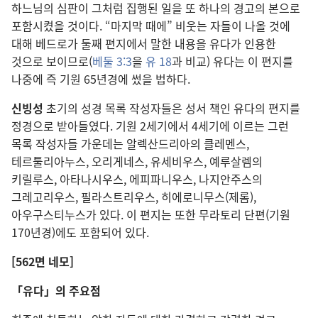
하느님의 심판이 그처럼 집행된 일을 또 하나의 경고의 본으로
포함시켰을 것이다. “마지막 때에” 비웃는 자들이 나올 것에
대해 베드로가 둘째 편지에서 말한 내용을 유다가 인용한
것으로 보이므로(
베둘 3:3
을
유 18
과 비교) 유다는 이 편지를
나중에 즉 기원 65년경에 썼을 법하다.
신빙성
초기의 성경 목록 작성자들은 성서 책인 유다의 편지를
정경으로 받아들였다. 기원 2세기에서 4세기에 이르는 그런
목록 작성자들 가운데는 알렉산드리아의 클레멘스,
테르툴리아누스, 오리게네스, 유세비우스, 예루살렘의
키릴루스, 아타나시우스, 에피파니우스, 나지안주스의
그레고리우스, 필라스트리우스, 히에로니무스(제롬),
아우구스티누스가 있다. 이 편지는 또한 무라토리 단편(기원
170년경)에도 포함되어 있다.
[562면 네모]
「
유다」의 주요점