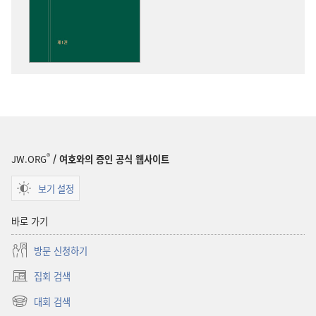
옵션
성경
통찰
®
JW.ORG
/ 여호와의 증인 공식 웹사이트
보기 설정
바로 가기
방문 신청하기
집회 검색
(새로운
창
대회 검색
(새로운
열기)