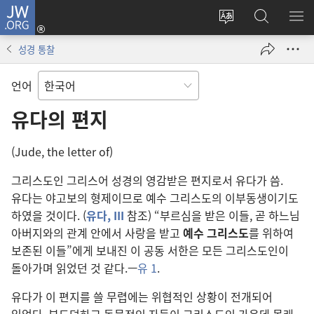
JW.ORG
로그인
사이트
JW.ORG
메
(새로운
언어
검색
보
창
성경 통찰
변경
열기)
언어
유다의 편지
(Jude, the letter of)
그리스도인 그리스어 성경의 영감받은 편지로서 유다가 씀.
유다는 야고보의 형제이므로 예수 그리스도의 이부동생이기도
하였을 것이다. (
유다, III
참조) “부르심을 받은 이들, 곧 하느님
아버지와의 관계 안에서 사랑을 받고
예수 그리스도
를 위하여
보존된 이들”에게 보내진 이 공동 서한은 모든 그리스도인이
돌아가며 읽었던 것 같다.—
유 1
.
유다가 이 편지를 쓸 무렵에는 위협적인 상황이 전개되어