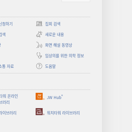
신청하기
집회 검색
(새로운
창
검색
새로운 내용
열기)
상
화면 해설 동영상
임상의를 위한 의학 정보
소통 자료
도움말
타워 온라인
®
JW Hub
(새로운
브러리
창
 라이브러리
열기)
워치타워 라이브러리