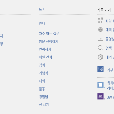
뉴스
바로 가기
방문 
안내
대회 
(새로운
자주 하는 질문
책자
창
동영
방문 신청하기
열기)
대장
검색
연락하기
대외 
베델 견학
집회
기부
(새로운
기념식
창
대회
워치
열기)
(새로운
라이
활동
창
경험담
JW
열기)
전 세계