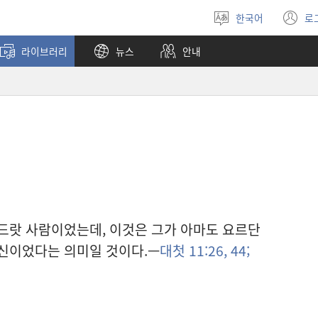
한국어
로
언어
(
선택
창
라이브러리
뉴스
안내
열
드랏 사람이었는데, 이것은 그가 아마도 요르단
출신이었다는 의미일 것이다.—
대첫 11:26,
44;