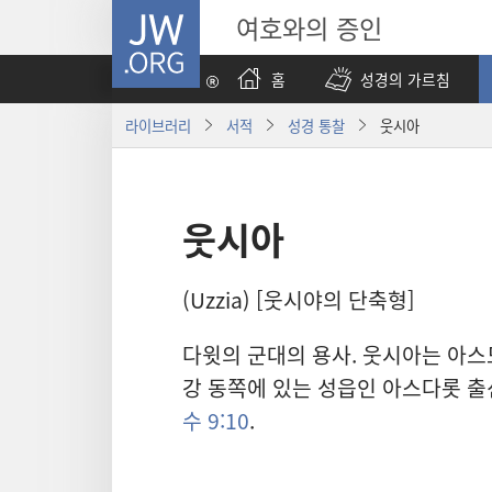
JW.ORG
여호와의 증인
홈
성경의 가르침
라이브러리
서적
성경 통찰
웃시아
웃시아
(Uzzia) [웃시야의 단축형]
다윗의 군대의 용사. 웃시아는 아스
강 동쪽에 있는 성읍인 아스다롯 
수 9:10
.