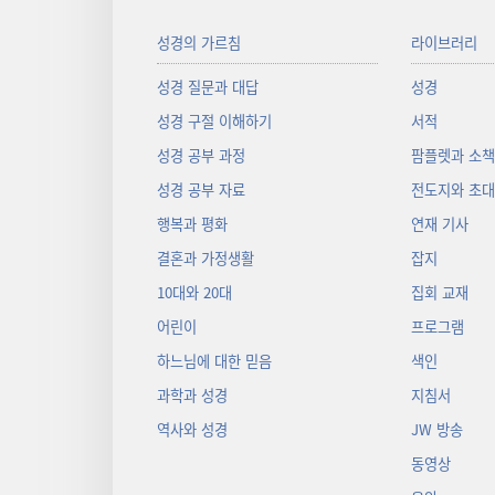
성경의 가르침
라이브러리
성경 질문과 대답
성경
성경 구절 이해하기
서적
성경 공부 과정
팜플렛과 소
성경 공부 자료
전도지와 초
행복과 평화
연재 기사
결혼과 가정생활
잡지
10대와 20대
집회 교재
어린이
프로그램
하느님에 대한 믿음
색인
과학과 성경
지침서
역사와 성경
JW 방송
동영상