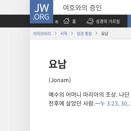
JW.ORG
여호와의 증인
홈
성경의 가르침
라이브러리
서적
성경 통찰
요남
요남
(Jonam)
예수의 어머니 마리아의 조상. 나단
전후에 살았던 사람.—
누 3:23,
30, 