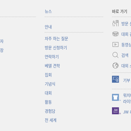
뉴스
바로 가기
방문 
안내
대회 
(새로운
자주 하는 질문
책자
창
동영
방문 신청하기
열기)
대장
검색
연락하기
대외 
베델 견학
집회
기부
(새로운
기념식
창
대회
워치
열기)
(새로운
라이
활동
창
경험담
JW
열기)
전 세계