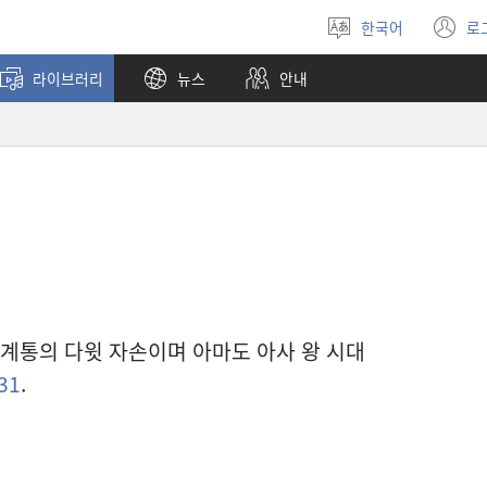
한국어
로
언어
(
선택
창
라이브러리
뉴스
안내
열
 계통의 다윗 자손이며 아마도 아사 왕 시대
31
.