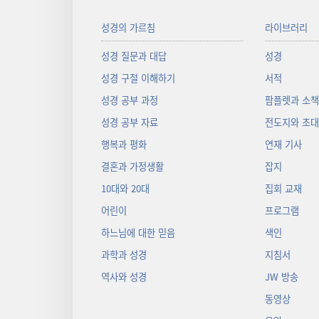
성경의 가르침
라이브러리
성경 질문과 대답
성경
성경 구절 이해하기
서적
성경 공부 과정
팜플렛과 소
성경 공부 자료
전도지와 초
행복과 평화
연재 기사
결혼과 가정생활
잡지
10대와 20대
집회 교재
어린이
프로그램
하느님에 대한 믿음
색인
과학과 성경
지침서
역사와 성경
JW 방송
동영상