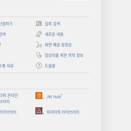
신청하기
집회 검색
(새로운
창
검색
새로운 내용
열기)
상
화면 해설 동영상
임상의를 위한 의학 정보
소통 자료
도움말
타워 온라인
®
JW Hub
(새로운
브러리
창
 라이브러리
열기)
워치타워 라이브러리