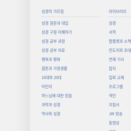
성경의 가르침
라이브러리
성경 질문과 대답
성경
성경 구절 이해하기
서적
성경 공부 과정
팜플렛과 소
성경 공부 자료
전도지와 초
행복과 평화
연재 기사
결혼과 가정생활
잡지
10대와 20대
집회 교재
어린이
프로그램
하느님에 대한 믿음
색인
과학과 성경
지침서
역사와 성경
JW 방송
동영상