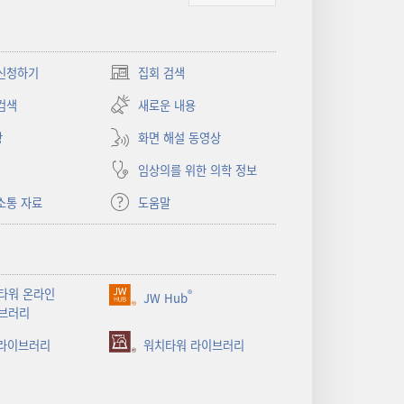
신청하기
집회 검색
(새로운
창
검색
새로운 내용
열기)
상
화면 해설 동영상
임상의를 위한 의학 정보
소통 자료
도움말
타워 온라인
®
JW Hub
(새로운
브러리
창
 라이브러리
열기)
워치타워 라이브러리