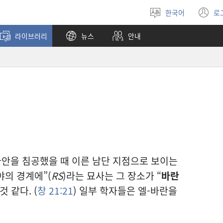
한국어
로
언어
(
선택
창
라이브러리
뉴스
안내
열
안을 침공했을 때 이른 남단 지점으로 보이는
광야의 경계에”(
RS
)라는 묘사는 그 장소가 “
바란
 같다. (
창 21:21
) 일부 학자들은 엘-바란을