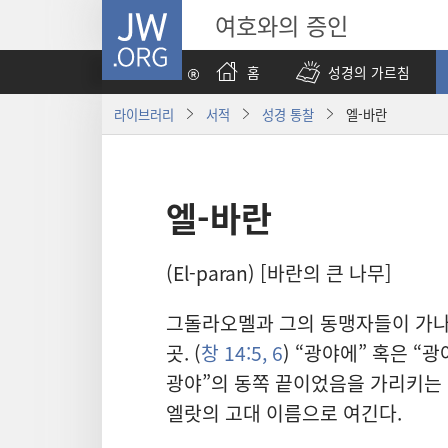
JW.ORG
여호와의 증인
홈
성경의 가르침
라이브러리
서적
성경 통찰
엘-바란
엘-바란
(El-paran) [바란의 큰 나무]
그돌라오멜과 그의 동맹자들이 가나
곳. (
창 14:5, 6
) “광야에” 혹은 “
광야”의 동쪽 끝이었음을 가리키는 것
엘랏의 고대 이름으로 여긴다.