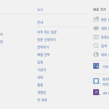
뉴스
바로 가기
방문 
안내
대회 
(새로운
자주 하는 질문
책자
창
동영
방문 신청하기
열기)
대장
검색
연락하기
대외 
베델 견학
집회
기부
(새로운
기념식
창
대회
워치
열기)
(새로운
라이
활동
창
경험담
JW
열기)
전 세계