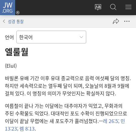
JW.ORG
로그인
사이트
JW.ORG
메
(새로운
언어
검색
보
창
성경 통찰
변경
열기)
언어
엘룰월
(Elul)
바빌론 유배 기간 이후 유대 종교력으로 음력 여섯째 달의 명칭.
하지만 세속력으로는 열두째 달이 되며, 오늘날의 8월과 9월에
걸쳐 있다. 이 명칭의 의미가 무엇인지는 확실하지 않다.
여름철이 끝나 가는 이달에는 대추야자가 익었고, 무화과의
주된 수확물도 익었다. 대대적인 포도 수확이 진행되었으므로
이달이 끝날 무렵에는 새 포도주가 흘러넘쳤다.—
레 26:5;
민
13:23;
렘 8:13
.