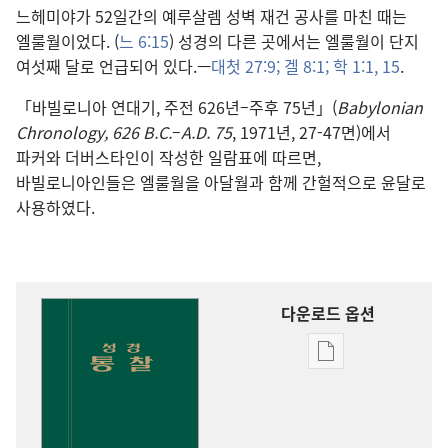
느헤미야가 52일간의 예루살렘 성벽 재건 공사를 마친 때는
엘룰월이었다. (
느 6:15
) 성경의 다른 곳에서는 엘룰월이 단지
여섯째 달로 언급되어 있다.—
대첫 27:9;
겔 8:1;
학 1:1,
15
.
「바빌로니아 연대기, 주전 626년–주후 75년」(
Babylonian
Chronology, 626 B.C.
–
A.D. 75
, 1971년, 27-47면)에서
파커와 더버스타인이 작성한 일람표에 따르면,
바빌로니아인들은 엘룰월을 아달월과 함께 간헐적으로 윤달로
사용하였다.
다운로드 옵션
출판물
다운로드
옵션
성경