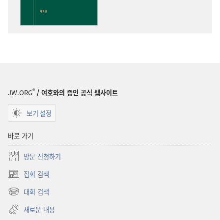
통찰
®
JW.ORG
/ 여호와의 증인 공식 웹사이트
보기 설정
바로 가기
방문 신청하기
집회 검색
(새로운
창
대회 검색
(새로운
열기)
창
새로운 내용
열기)