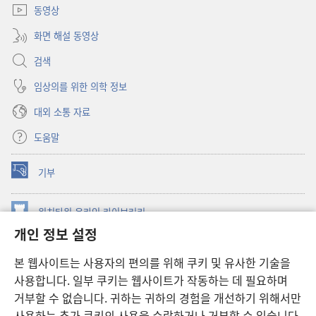
동영상
화면 해설 동영상
검색
임상의를 위한 의학 정보
대외 소통 자료
도움말
기부
(새로운
창
열기)
워치타워 온라인 라이브러리
(새로운
개인 정보 설정
창
®
JW Hub
열기)
(새로운
본 웹사이트는 사용자의 편의를 위해 쿠키 및 유사한 기술을
창
JW 라이브러리
사용합니다. 일부 쿠키는 웹사이트가 작동하는 데 필요하며
열기)
거부할 수 없습니다. 귀하는 귀하의 경험을 개선하기 위해서만
워치타워 라이브러리
사용하는 추가 쿠키의 사용을 수락하거나 거부할 수 있습니다.