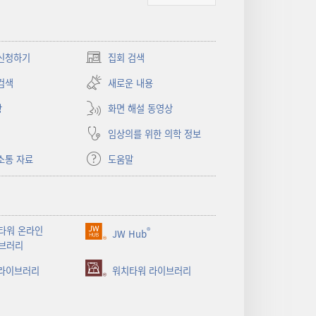
신청하기
집회 검색
(새로운
창
검색
새로운 내용
열기)
상
화면 해설 동영상
임상의를 위한 의학 정보
소통 자료
도움말
타워 온라인
®
JW Hub
(새로운
브러리
창
 라이브러리
열기)
워치타워 라이브러리