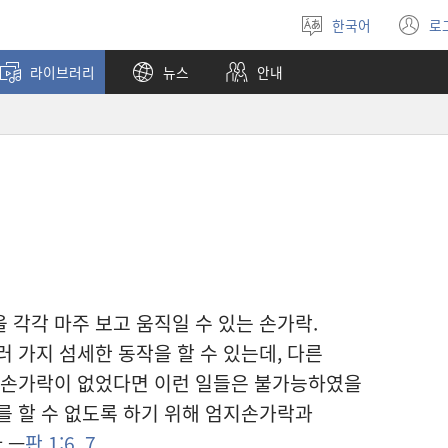
한국어
로
언어
(
선택
창
라이브러리
뉴스
안내
열
 각각 마주 보고 움직일 수 있는 손가락.
 가지 섬세한 동작을 할 수 있는데, 다른
엄지손가락이 없었다면 이런 일들은 불가능하였을
를 할 수 없도록 하기 위해 엄지손가락과
.—
판 1:6, 7
.