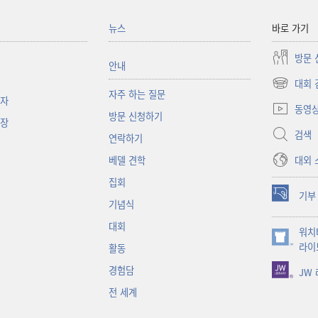
뉴스
바로 가기
방문 
안내
대회 
(새로운
자주 하는 질문
책자
창
동영
방문 신청하기
열기)
대장
검색
연락하기
대외 
베델 견학
집회
기부
(새로운
기념식
창
대회
워치
열기)
(새로운
라이
활동
창
경험담
JW
열기)
전 세계