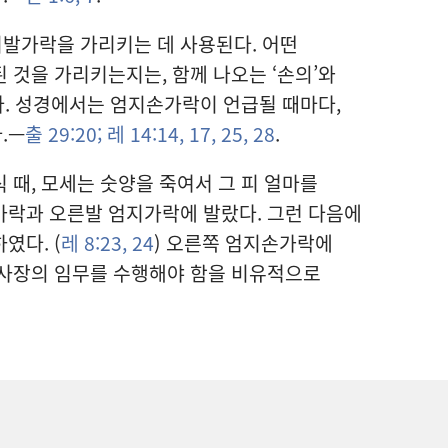
발가락을 가리키는 데 사용된다. 어떤
된 것을 가리키는지는, 함께 나오는 ‘손의’와
있다. 성경에서는 엄지손가락이 언급될 때마다,
.—
출 29:20;
레 14:14,
17,
25,
28
.
 때, 모세는 숫양을 죽여서 그 피 얼마를
가락과 오른발 엄지가락에 발랐다. 그런 다음에
였다. (
레 8:23, 24
) 오른쪽 엄지손가락에
제사장의 임무를 수행해야 함을 비유적으로