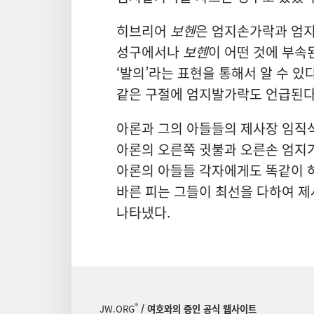
히브리어
보헨
은 엄지손가락과 엄지
성구에서나
보헨
이 어떤 것에 부속
‘발의’라는 표현을 통해서 알 수 
같은 구절에 엄지발가락도 언급된다
아론과 그의 아들들의 제사장 임직식
아론의 오른쪽 귓불과 오른손 엄지
아론의 아들들 각자에게도 똑같이 하
바른 피는 그들이 최선을 다하여 
나타냈다.
®
JW.ORG
/ 여호와의 증인 공식 웹사이트