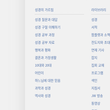
성경의 가르침
라이브러리
성경 질문과 대답
성경
성경 구절 이해하기
서적
성경 공부 과정
팜플렛과 소
성경 공부 자료
전도지와 초
행복과 평화
연재 기사
결혼과 가정생활
잡지
10대와 20대
집회 교재
어린이
프로그램
하느님에 대한 믿음
색인
과학과 성경
지침서
역사와 성경
JW 방송
동영상