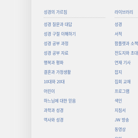
성경의 가르침
라이브러리
성경 질문과 대답
성경
성경 구절 이해하기
서적
성경 공부 과정
팜플렛과 소
성경 공부 자료
전도지와 초
행복과 평화
연재 기사
결혼과 가정생활
잡지
10대와 20대
집회 교재
어린이
프로그램
하느님에 대한 믿음
색인
과학과 성경
지침서
역사와 성경
JW 방송
동영상