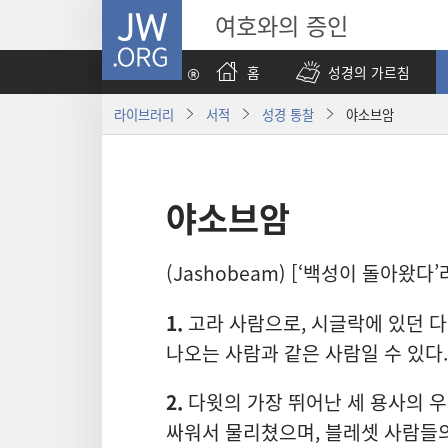
JW.ORG
여호와의 증인
홈
성경의 가르침
라이브러리
서적
성경 통찰
야소브암
야소브암
(Jashobeam) [‘백성이 돌아왔다
1.
고라 사람으로, 시글락에 있던 다
나오는 사람과 같은 사람일 수 있다.
2.
다윗의 가장 뛰어난 세 용사의 우
싸워서 물리쳤으며, 블레셋 사람들