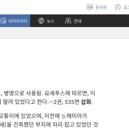
한국어
로
언어
(
선택
창
라이브러리
뉴스
안내
열
 병영으로 사용됨. 요세푸스에 따르면, 이
 딸려 있었다고 한다.—2권, 535면
삽화
.
 모퉁이에 있었으며, 이전에 느헤미야가
요새)을 건축했던 부지에 자리 잡고 있었던 것