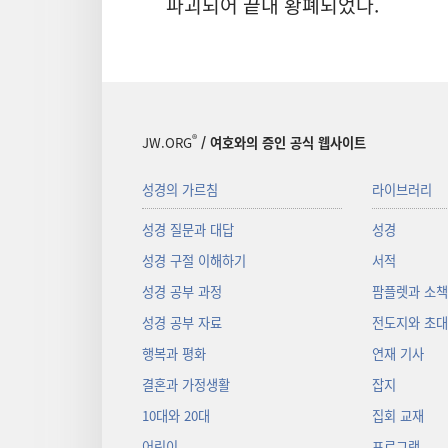
파괴되어 끝내 황폐되었다.
®
JW.ORG
/ 여호와의 증인 공식 웹사이트
성경의 가르침
라이브러리
성경 질문과 대답
성경
성경 구절 이해하기
서적
성경 공부 과정
팜플렛과 소
성경 공부 자료
전도지와 초
행복과 평화
연재 기사
결혼과 가정생활
잡지
10대와 20대
집회 교재
어린이
프로그램