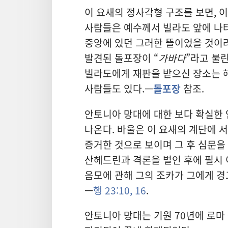
이 요새의 정사각형 구조를 보면, 이
사람들은 예수께서 빌라도 앞에 나타
중앙에 있던 그러한 뜰이었을 것이라
발견된 돌포장이 “
가바다
”라고 불
빌라도에게 재판을 받으신 장소는 
사람들도 있다.—
돌포장
참조.
안토니아 망대에 대한 보다 확실한
나온다. 바울은 이 요새의 계단에 
증거한 것으로 보이며 그 후 심문을
산헤드린과 격론을 벌인 후에 필시 
음모에 관해 그의 조카가 그에게 경
—
행 23:10,
16
.
안토니아 망대는 기원 70년에 로마