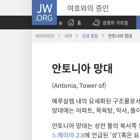
JW.ORG
여호와의 증인
홈
성경의 가르침
라이브러리
서적
성경 통찰
안토니아 망대
안토니아 망대
(Antonia, Tower of)
예루살렘 내의 요새화된 구조물로서,
망대에는 아파트, 목욕탕, 막사, 뜰이
안토니아 망대는 성전 뜰의 북서쪽
느헤미야 2:8
에 언급된 ‘성’(혹은 