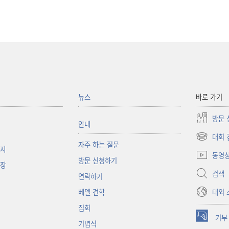
뉴스
바로 가기
방문 
안내
대회 
(새로운
자주 하는 질문
책자
창
동영
방문 신청하기
열기)
대장
검색
연락하기
대외 
베델 견학
집회
기부
(새로운
기념식