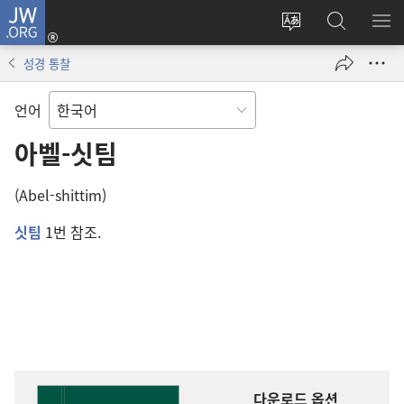
JW.ORG
로그인
사이트
JW.ORG
메
(새로운
언어
검색
보
창
성경 통찰
변경
열기)
언어
아벨-싯팀
(Abel-shittim)
싯팀
1번 참조.
다운로드 옵션