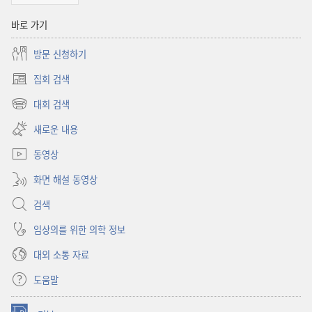
바로 가기
방문 신청하기
집회 검색
(새로운
창
대회 검색
(새로운
열기)
창
새로운 내용
열기)
동영상
화면 해설 동영상
검색
임상의를 위한 의학 정보
대외 소통 자료
도움말