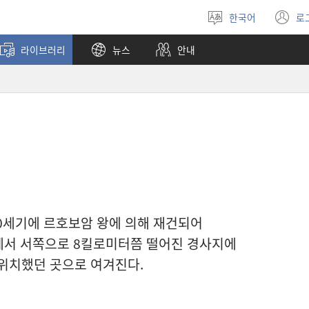
한국어
로
언어
(
선택
창
라이브러리
뉴스
안내
열
10세기에 르호보암 왕에 의해 재건되어
에서 서쪽으로 8킬로미터쯤 떨어진 경사지에
 위치했던 곳으로 여겨진다.