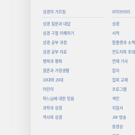
성경의 가르침
라이브러리
성경 질문과 대답
성경
성경 구절 이해하기
서적
성경 공부 과정
팜플렛과 소
성경 공부 자료
전도지와 초
행복과 평화
연재 기사
결혼과 가정생활
잡지
10대와 20대
집회 교재
어린이
프로그램
하느님에 대한 믿음
색인
과학과 성경
지침서
역사와 성경
JW 방송
동영상