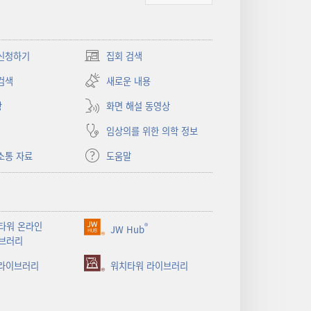
신청하기
집회 검색
(새로운
창
검색
새로운 내용
열기)
상
화면 해설 동영상
임상의를 위한 의학 정보
소통 자료
도움말
타워 온라인
®
JW Hub
(새로운
브러리
창
 라이브러리
열기)
워치타워 라이브러리