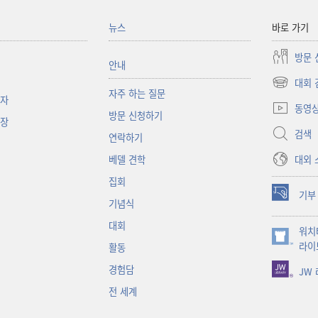
뉴스
바로 가기
방문 
안내
대회 
(새로운
자주 하는 질문
책자
창
동영
방문 신청하기
열기)
대장
검색
연락하기
대외 
베델 견학
집회
기부
(새로운
기념식
창
대회
워치
열기)
(새로운
라이
활동
창
경험담
JW
열기)
전 세계