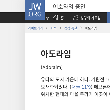
JW.ORG
여호와의 증인
홈
성경의 가르침
라이브러리
서적
성경 통찰
아도라임
아도라임
(Adoraim)
유다의 도시 가운데 하나. 기원전 
요새화되었다. (
대둘 11:9
) 헤브론
위치한 현대의 마을 두라가 이곳이