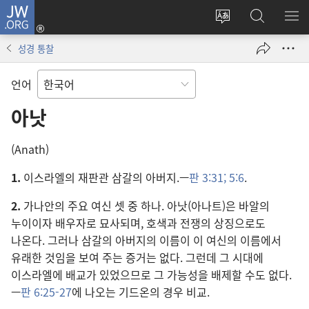
JW.ORG
로그인
사이트
JW.ORG
메
(새로운
언어
검색
보
창
성경 통찰
변경
열기)
언어
아낫
(Anath)
1.
이스라엘의 재판관 삼갈의 아버지.—
판 3:31;
5:6
.
2.
가나안의 주요 여신 셋 중 하나. 아낫(아나트)은 바알의
누이이자 배우자로 묘사되며, 호색과 전쟁의 상징으로도
나온다. 그러나 삼갈의 아버지의 이름이 이 여신의 이름에서
유래한 것임을 보여 주는 증거는 없다. 그런데 그 시대에
이스라엘에 배교가 있었으므로 그 가능성을 배제할 수도 없다.
—
판 6:25-27
에 나오는 기드온의 경우 비교.