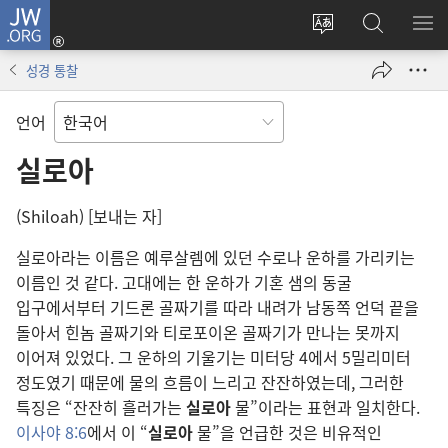
JW.ORG
로그인
사이트
JW.ORG
메
(새로운
언어
검색
보
창
성경 통찰
변경
열기)
언어
실로아
(Shiloah) [보내는 자]
실로아라는 이름은 예루살렘에 있던 수로나 운하를 가리키는
이름인 것 같다. 고대에는 한 운하가 기혼 샘의 동굴
입구에서부터 기드론 골짜기를 따라 내려가 남동쪽 언덕 끝을
돌아서 힌놈 골짜기와 티로포이온 골짜기가 만나는 못까지
이어져 있었다. 그 운하의 기울기는 미터당 4에서 5밀리미터
정도였기 때문에 물의 흐름이 느리고 잔잔하였는데, 그러한
특징은 “잔잔히 흘러가는
실로아
물”이라는 표현과 일치한다.
이사야 8:6
에서 이 “
실로아
물”을 언급한 것은 비유적인