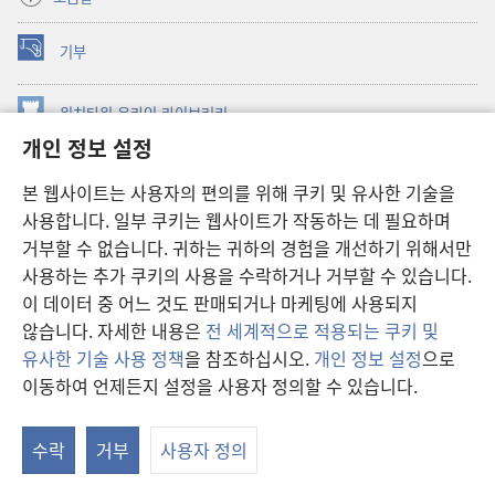
기부
(새로운
창
열기)
워치타워 온라인 라이브러리
(새로운
개인 정보 설정
창
®
JW Hub
열기)
(새로운
본 웹사이트는 사용자의 편의를 위해 쿠키 및 유사한 기술을
창
JW 라이브러리
사용합니다. 일부 쿠키는 웹사이트가 작동하는 데 필요하며
열기)
거부할 수 없습니다. 귀하는 귀하의 경험을 개선하기 위해서만
워치타워 라이브러리
사용하는 추가 쿠키의 사용을 수락하거나 거부할 수 있습니다.
이 데이터 중 어느 것도 판매되거나 마케팅에 사용되지
않습니다. 자세한 내용은
전 세계적으로 적용되는 쿠키 및
유사한 기술 사용 정책
을 참조하십시오.
개인 정보 설정
으로
Copyright
© 2026 Watch Tower Bible and Tract Society of Pennsylvania.
이동하여 언제든지 설정을 사용자 정의할 수 있습니다.
이용 약관
|
개인 정보 보호 정책
|
개인 정보 보호 설정
수락
거부
사용자 정의