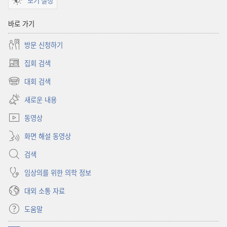
보기 설정
바로 가기
방문 신청하기
집회 검색
(새로운
창
대회 검색
(새로운
열기)
창
새로운 내용
열기)
동영상
화면 해설 동영상
검색
임상의를 위한 의학 정보
대외 소통 자료
도움말