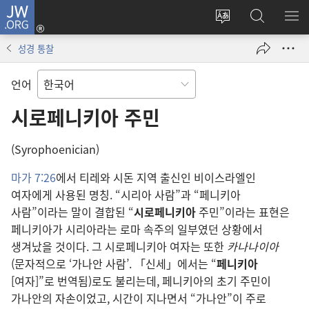
JW.ORG
로그인
사이트
JW.ORG
메
(새로운
언어
검색
보
창
성경 통찰
변경
열기)
언어
시로페니키아 주민
(Syrophoenician)
마가 7:26
에서 티레와 시돈 지역 출신인 비이스라엘인
여자에게 사용된 명칭. “시리아 사람”과 “페니키아
사람”이라는 말이 결합된 “
시로페니키아
주민”이라는 표현은
페니키아가 시리아라는 로마 속주의 일부였던 상황에서
생겨났을 것이다. 그 시로페니키아 여자는 또한
카나나이아
(문자적으로 ‘가나안 사람’. 「신세」에서는 “
페니키아
[여자]”로 번역됨)로도 불리는데, 페니키아의 초기 주민이
가나안의 자손이었고, 시간이 지나면서 “가나안”이 주로