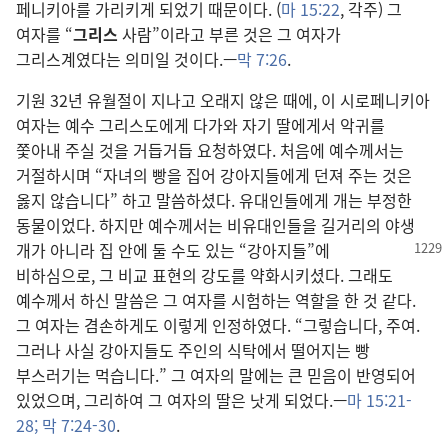
페니키아를 가리키게 되었기 때문이다. (
마 15:22
, 각주) 그
여자를 “
그리스
사람”이라고 부른 것은 그 여자가
그리스계였다는 의미일 것이다.—
막 7:26
.
기원 32년 유월절이 지나고 오래지 않은 때에, 이 시로페니키아
여자는 예수 그리스도에게 다가와 자기 딸에게서 악귀를
쫓아내 주실 것을 거듭거듭 요청하였다. 처음에 예수께서는
거절하시며 “자녀의 빵을 집어 강아지들에게 던져 주는 것은
옳지 않습니다” 하고 말씀하셨다. 유대인들에게 개는 부정한
동물이었다. 하지만 예수께서는 비유대인들을 길거리의 야생
개가 아니라 집
안에 둘 수도 있는 “강아지들”에
비하심으로, 그 비교 표현의 강도를 약화시키셨다. 그래도
예수께서 하신 말씀은 그 여자를 시험하는 역할을 한 것 같다.
그 여자는 겸손하게도 이렇게 인정하였다. “그렇습니다, 주여.
그러나 사실 강아지들도 주인의 식탁에서 떨어지는 빵
부스러기는 먹습니다.” 그 여자의 말에는 큰 믿음이 반영되어
있었으며, 그리하여 그 여자의 딸은 낫게 되었다.—
마 15:21-
28;
막 7:24-30
.