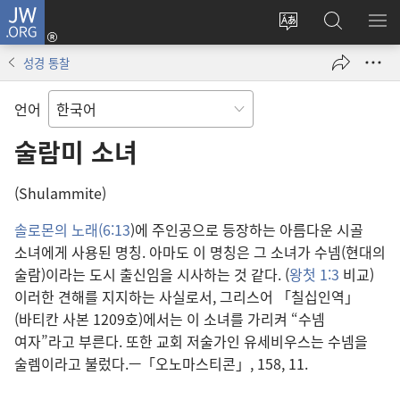
JW.ORG
로그인
사이트
JW.ORG
메
(새로운
언어
검색
보
창
성경 통찰
변경
열기)
언어
술람미 소녀
(Shulammite)
솔로몬의 노래(6:13
)에 주인공으로 등장하는 아름다운 시골
소녀에게 사용된 명칭. 아마도 이 명칭은 그 소녀가 수넴(현대의
술람)이라는 도시 출신임을 시사하는 것 같다. (
왕첫 1:3
비교)
이러한 견해를 지지하는 사실로서, 그리스어 「칠십인역」
(바티칸 사본 1209호)에서는 이 소녀를 가리켜 “수넴
여자”라고 부른다. 또한 교회 저술가인 유세비우스는 수넴을
술렘이라고 불렀다.—「오노마스티콘」, 158, 11.