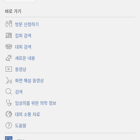
바로 가기
방문 신청하기
집회 검색
(새로운
창
대회 검색
(새로운
열기)
창
새로운 내용
열기)
동영상
화면 해설 동영상
검색
임상의를 위한 의학 정보
대외 소통 자료
도움말