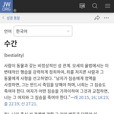
JW.ORG
로그인
사이트
JW.ORG
메
(새로운
언어
검색
보
창
성경 통찰
변경
열기)
언어
수간
(bestiality)
사람이 동물과 갖는 비정상적인 성 관계. 모세의 율법에서는 이
변태적인 행습을 강력하게 정죄하여, 죄를 저지른 사람과 그
동물에게 사형을 선고하였다. “남자가 짐승에게 정액을
사정하면, 그는 반드시 죽임을 당해야 하며, 너희는 그 짐승도
죽여야 한다. 여자가 어떤 짐승을 가까이하여 그것과 교접하면,
너는 그 여자와 그 짐승을 죽여야 한다.”—
레 20:15, 16;
18:23;
출 22:19;
신 27:21
.