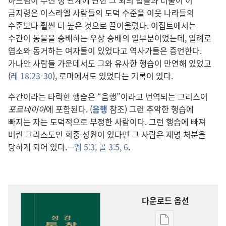
하느님이 주신 성 관계에 관한 그 외의 법들과 더불어 이
금지령은 이스라엘 사람들의 도덕 수준을 이웃 나라들의
수준보다 훨씬 더 높은 것으로 끌어올렸다. 이집트에서는
수간이 동물을 숭배하는 우상 숭배의 일부분이었는데, 일례로
염소와 동거하는 여자들이 있었다고 역사가들은 증언한다.
가나안 사람들 가운데서도 그와 유사한 행습이 만연해 있었고
(
레 18:23-30
), 로마에서도 있었다는 기록이 있다.
수간이라는 타락한 행습은 “음행”이라고 번역되는 그리스어
포르네이아
에 포함된다. (
음행
참조) 그런 추악한 행습에
빠지는 자는 도덕적으로 부정한 사람이다. 그런 행습에 빠져
버린 그리스도인 회중 성원이 있다면 그 사람은 제명 처분을
당하게 되어 있다.—
엡 5:3;
골 3:5, 6
.
다운로드 옵션
출판물