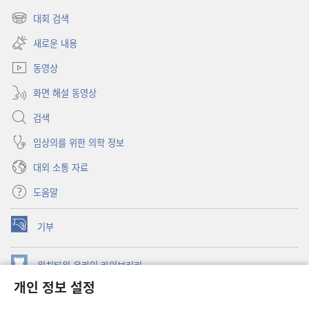
(새로운
창
대회 검색
(새로운
열기)
창
새로운 내용
열기)
동영상
화면 해설 동영상
검색
임상의를 위한 의학 정보
대외 소통 자료
도움말
기부
(새로운
창
열기)
워치타워 온라인 라이브러리
(새로운
개인 정보 설정
창
®
JW Hub
열기)
(새로운