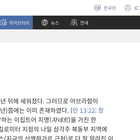
한국어
로
언어
(
선택
창
라이브러리
뉴스
안내
열
7년 뒤에 세워졌다. 그러므로 아브라함이
년)쯤에는 이미 존재하였다. (
민 13:22;
창
당하는 이집트어 지명(
자네트
)을 가진 한
6킬로미터 지점의 나일 삼각주 북동부 지역에
스(지금의 산엘하가르 근처)로 더 잘 알려진 이