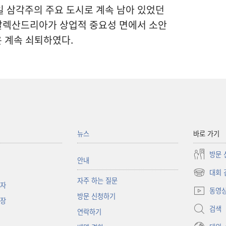
 삼각주의 주요 도시로 계속 남아 있었던
 알렉산드리아가 상업적 중요성 면에서 소안
은 계속 쇠퇴하였다.
뉴스
바로 가기
방문 
안내
대회 
(새로운
자주 하는 질문
책자
창
동영
방문 신청하기
열기)
대장
검색
연락하기