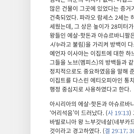
많은 건물이 그곳에 있었다는 증거가 
건축되었다. 파라오 람세스 2세는 
세웠는데, 그 상은 높이가 28미터가
왕들인 에살-핫돈과 아슈르바니팔은
시누
라고 불림)을 가리켜 방백이 다
예언자 이사야는 이집트에 대한 하
그들을 노브(멤피스)의 방백들과 
정치적으로도 중요하였음을 말해 준다
이집트를 다스린 에티오피아인 통치
행정 중심지로 사용하였다고 한다.
아시리아의 에살-핫돈과 아슈르바
‘어리석음’이 드러났다. (
사 19:13
)
바빌로니아 왕 느부갓네살(네부카드
것이라고 경고하였다. (
겔 29:17;
30