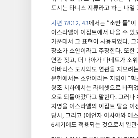
도시는 타니스 지류라고 하는 나일 
시편 78:12,
43
에서는 “
소안
들”이 
이스라엘이 이집트에서 나올 수 있
가운데서 그 표현이 사용되었다. 그
장소가 소안이라고 주장한다. 또한 
연관 짓고, 더 나아가 마네토가 소
아바리스 도시와도 연관을 지으려는 
문헌에서는 소안이라는 지명이 “힉
왕조 치하에서는 라메셋으로 바뀌었
으로 되돌아갔다고 말한다. 그러나
지명을 이스라엘의 이집트 탈출 이
당시, 그리고 (예언자 이사야와 에스
6세기에도 적용되는 것으로서 일관