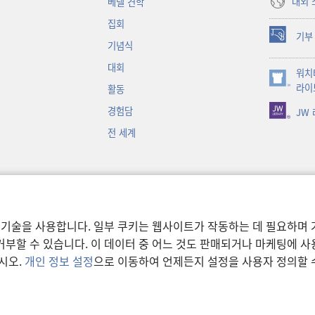
대외 
베델 견학
집회
기부
(새로운
기념식
창
대회
워치
열기)
(새로운
라이
활동
창
경험담
JW
열기)
전 세계
 기술을 사용합니다. 일부 쿠키는 웹사이트가 작동하는 데 필요하며 
부할 수 있습니다. 이 데이터 중 어느 것도 판매되거나 마케팅에 
시오.
개인 정보 설정
으로 이동하여 언제든지 설정을 사용자 정의할 
이용 약관
|
개인 정보 보호 
ower Bible and Tract Society of Pennsylvania.