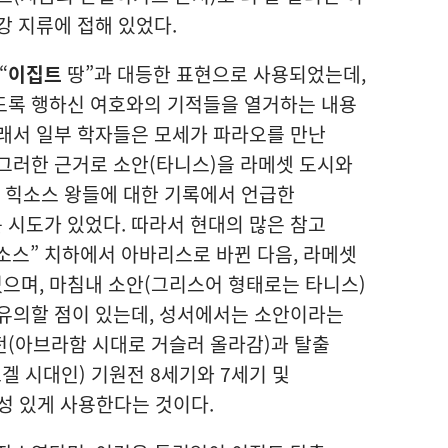
강 지류에 접해 있었다.
“
이집트
땅”과 대등한 표현으로 사용되었는데,
도록 행하신 여호와의 기적들을 열거하는 내용
래서 일부 학자들은 모세가 파라오를 만난
그러한 근거로 소안(타니스)을 라메셋 도시와
위 힉소스 왕들에 대한 기록에서 언급한
시도가 있었다. 따라서 현대의 많은 참고
소스” 치하에서 아바리스로 바뀐 다음, 라메셋
으며, 마침내 소안(그리스어 형태로는 타니스)
 유의할 점이 있는데, 성서에서는 소안이라는
전(아브라함 시대로 거슬러 올라감)과 탈출
겔 시대인) 기원전 8세기와 7세기 및
성 있게 사용한다는 것이다.