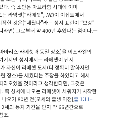
있다. 즉 소안은 아브라함 시대에 이미
는 라암셋(“라메셋”,
NE
)이 이집트에서
작한 것은(“세웠다”라는 성서 표현이 “보강”
니라면) 그로부터 약 400년 후였다는 점이다.—
 아바리스·라메셋과 동일 장소)을 이스라엘의
 여기지만 성서에서는 라메셋이 단지
세가 자신이 라메셋 도시(더 정확히 말하자면
린 장소)를 세웠다는 주장을 하였다고 해서
 파라오였을 것이라고 생각한다면, 그것은
. 즉 성서에 나오는 라메셋이 세워지기 시작한
나오기 80년 전(모세의 출생 이전[
출 1:11–
 2세의 통치 기간을 단지 약 66년간으로
참조.