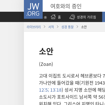
JW.ORG
여호와의 증인
홈
성경의 가르침
라이브러리
서적
성경 통찰
소안
소안
(Zoan)
고대 이집트 도시로서 헤브론보다 
가나안에 들어갔을 때(기원전 1943
12:5;
13:18
) 성서 지명 소안에 해
소도시가 포트사이드 남서쪽 약 5
위치해 있다. 그리스어 지명인 타니