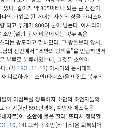
있다. 길이가 약 305미터나 되는 큰 신전이
하나의 바위로 된 거대한 자신의 상을 타니스에
량 되고 무게가 800여 톤이 넘는다. 아시리아
 소안(설형 문자 비문에서는
사누
혹은
스리는 왕도라고 말하였다. 그 왕들보다 앞서,
느님의 선언에서 “
소안
의 방백들”을 언급하면서
같은 부류로 분류하였는데, 그것은 소안이
. (
사 19:1,
11-13
) 이사야와 동시대에
자 디르하가는 소안(타니스)을 이집트 북부의
니팔이 이집트를 정복하자 소안의 조언자들의
 그 후 기원전 591년경에, 예언자 에스겔은
네자르)이 ‘
소안
에 불을 질러’ 또다시 정복할
:1,
10,
14
) 그러나 소안(타니스)은 회복되어