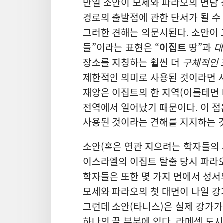
만일 소안이 모세와 파라오의 면담 
경로의 출발점에 관한 단서가 될 수 
그러한 견해는 의문시된다. 소안이 
들”이라는 표현은 “
이집트
땅”과
대
장소를 지칭하는 훨씬 더
구체적인
제한적인 의미로 사용된 것이라면 사
재앙은 이집트의 한 지역(이를테면 
전역에서 일어났기 때문이다. 이 점은
사용된 것이라는 견해를 지지하는 것
소안(혹은 연관 지으려는 학자들의 
이스라엘의 이집트 탈출 당시 파라
학자들은 또한 몇 가지 면에서 성서
모세와 파라오의 첫 대면이 나일 강가
그런데 소안(타니스)은 실제 강가가
하나의 끝 부분에 있다. 라메셋 도