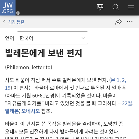
JW.ORG
로그인
사이트
JW.ORG
메
(새로운
언어
검색
보
창
성경 통찰
변경
열기)
언어
빌레몬에게 보낸 편지
(Philemon, letter to)
사도 바울이 직접 써서 주로 빌레몬에게 보낸 편지. (
몬 1, 2,
19
) 이 편지는 바울이 로마에서 첫 번째로 투옥된 지 얼마 뒤
(아마도 기원 60-61년경)에 기록되었을 것이다. 바울이
“자유롭게 되기를” 바라고 있었던 것을 볼 때 그러하다.—
22절
.
빌레몬
;
오네시모
참조.
바울이 이 편지를 쓴 목적은 빌레몬을 격려하여, 도망친 종
오네시모를 친절하게 다시 받아들이게 하려는 것이었다.