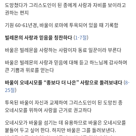
도망쳤다가 그리스도인이 된 종에게 사랑과 자비를 보이라고
권하는 편지
기원 60-61년경, 바울이 로마에 투옥되어 있을 때 기록함
빌레몬의 사랑과 믿음을 칭찬하다
(
1-7절
)
바울은 빌레몬을 사랑하는 사람이자 동료 일꾼이라 부른다
바울은 빌레몬의 사랑과 믿음에 대해 듣고 하느님께 감사하며
큰 기쁨과 위로를 얻는다
바울이 오네시모를 “종보다 더 나은” 사람으로 돌려보내다
(
8-
25절
)
투옥된 바울이 자신과 교제하여 그리스도인이 된 도망친 종
오네시모를 위하여 사랑을 근거로 권고하다
오네시모가 바울을 섬기는 데 유용하므로 바울은 오네시모를
붙들어 두고 싶어 한다. 하지만 바울은 그를 돌려보낸다.