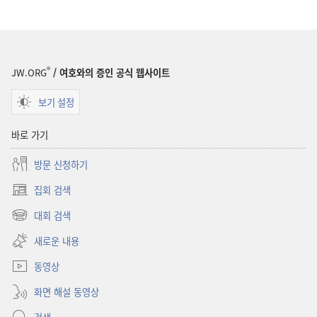
®
JW.ORG
/ 여호와의 증인 공식 웹사이트
보기 설정
바로 가기
방문 신청하기
집회 검색
(새로운
창
대회 검색
(새로운
열기)
창
새로운 내용
열기)
동영상
화면 해설 동영상