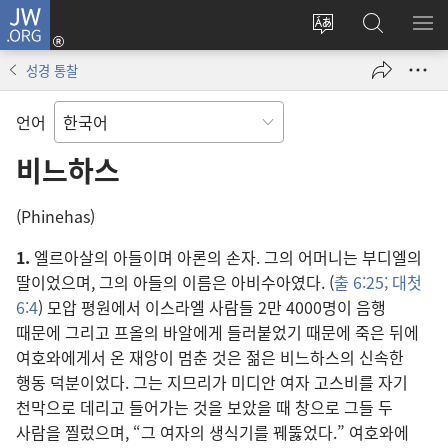
JW.ORG
로그인
사이트
JW.ORG
메
(새로운
언어
검색
보
창
성경 통찰
변경
열기)
언어
비느하스
(Phinehas)
1.
엘르아살의 아들이며 아론의 손자. 그의 어머니는 부디엘의
딸이었으며, 그의 아들의 이름은 아비수아였다. (
출 6:25;
대첫
6:4
) 모압 평원에서 이스라엘 사람들 2만 4000명이 음행
때문에 그리고 프올의 바알에게 들러붙었기 때문에 죽은 뒤에
여호와에게서 온 재앙이 멈춘 것은 젊은 비느하스의 신속한
행동 덕분이었다. 그는 지므리가 미디안 여자 고스비를 자기
천막으로 데리고 들어가는 것을 보았을 때 창으로 그들 두
사람을 찔렀으며, “그 여자의 생식기를 꿰뚫었다.” 여호와에