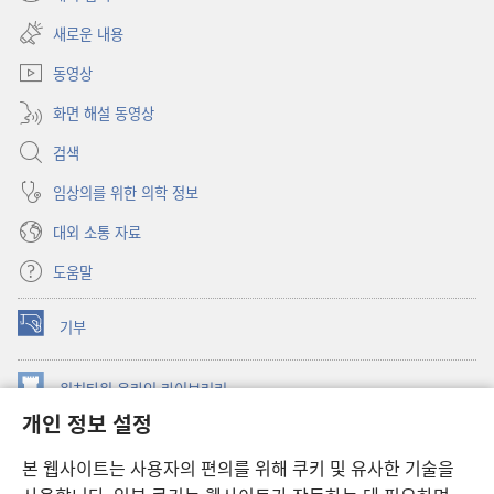
(새로운
열기)
창
새로운 내용
열기)
동영상
화면 해설 동영상
검색
임상의를 위한 의학 정보
대외 소통 자료
도움말
기부
(새로운
창
열기)
워치타워 온라인 라이브러리
(새로운
개인 정보 설정
창
®
JW Hub
열기)
(새로운
본 웹사이트는 사용자의 편의를 위해 쿠키 및 유사한 기술을
창
JW 라이브러리