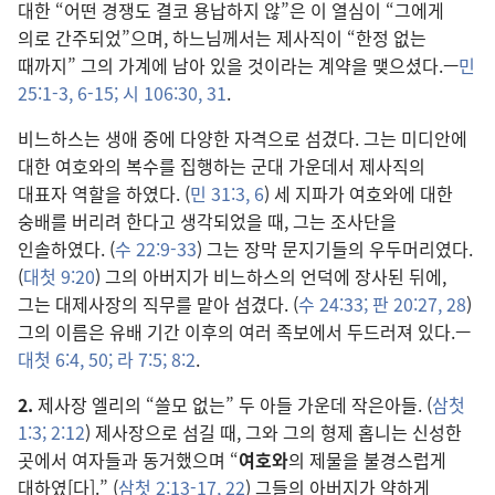
대한 “어떤 경쟁도 결코 용납하지 않”은 이 열심이 “그에게
의로 간주되었”으며, 하느님께서는 제사직이 “한정 없는
때까지” 그의 가계에 남아 있을 것이라는 계약을 맺으셨다.—
민
25:1-3,
6-15;
시 106:30, 31
.
비느하스는 생애 중에 다양한 자격으로 섬겼다. 그는 미디안에
대한 여호와의 복수를 집행하는 군대 가운데서 제사직의
대표자 역할을 하였다. (
민 31:3,
6
) 세 지파가 여호와에 대한
숭배를 버리려 한다고 생각되었을 때, 그는 조사단을
인솔하였다. (
수 22:9-33
) 그는 장막 문지기들의 우두머리였다.
(
대첫 9:20
) 그의 아버지가 비느하스의 언덕에 장사된 뒤에,
그는 대제사장의 직무를 맡아 섬겼다. (
수 24:33;
판 20:27, 28
)
그의 이름은 유배 기간 이후의 여러 족보에서 두드러져 있다.—
대첫 6:4,
50;
라 7:5;
8:2
.
2.
제사장 엘리의 “쓸모 없는” 두 아들 가운데 작은아들. (
삼첫
1:3;
2:12
) 제사장으로 섬길 때, 그와 그의 형제 홉니는 신성한
곳에서 여자들과 동거했으며 “
여호와
의 제물을 불경스럽게
대하였[다].” (
삼첫 2:13-17,
22
) 그들의 아버지가 약하게