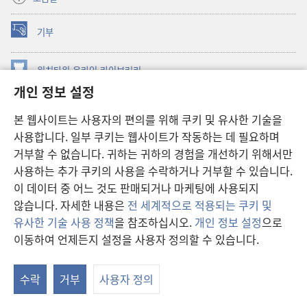
기부
(새로운
창
열기)
워치타워 온라인 라이브러리
(새로운
개인 정보 설정
창
®
JW Hub
열기)
(새로운
본 웹사이트는 사용자의 편의를 위해 쿠키 및 유사한 기술을
창
JW 라이브러리
사용합니다. 일부 쿠키는 웹사이트가 작동하는 데 필요하며
열기)
거부할 수 없습니다. 귀하는 귀하의 경험을 개선하기 위해서만
워치타워 라이브러리
사용하는 추가 쿠키의 사용을 수락하거나 거부할 수 있습니다.
이 데이터 중 어느 것도 판매되거나 마케팅에 사용되지
않습니다. 자세한 내용은
전 세계적으로 적용되는 쿠키 및
유사한 기술 사용 정책
을 참조하십시오.
개인 정보 설정
으로
Copyright
© 2026 Watch Tower Bible and Tract Society of Pennsylvania.
이동하여 언제든지 설정을 사용자 정의할 수 있습니다.
이용 약관
|
개인 정보 보호 정책
|
개인 정보 보호 설정
수락
거부
사용자 정의