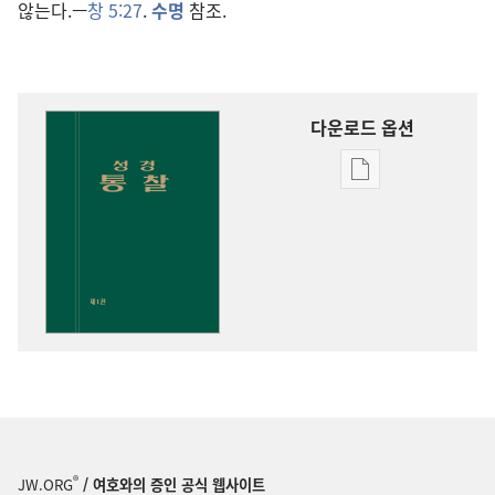
않는다.—
창 5:27
.
수명
참조.
다운로드 옵션
출판물
다운로드
옵션
성경
통찰
®
JW.ORG
/ 여호와의 증인 공식 웹사이트