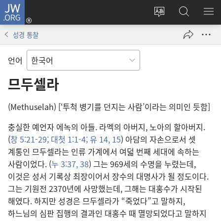
JW.ORG
로그인
사이트
JW.ORG
메
(새로운
언어
검색
보
창
성경 통찰
변경
열기)
언어
므두셀라
(Methuselah) [‘투척 병기를 던지는 사람’이라는 의미인 듯함]
충실한 예언자 에녹의 아들. 라멕의 아버지, 노아의 할아버지.
(
창 5:21-29;
대첫 1:1-4;
유 14, 15
) 아담의 자손으로서 셋
계통인 므두셀라는 인류 가계에서 여덟 번째 세대에 속하는
사람이었다. (
누 3:37, 38
) 그는 969세의 수명을 누렸는데,
이것은 성서 기록상 최장이어서 장수의 대명사가 될 정도이다.
그는 기원전 2370년에 사망했는데, 그해는 대홍수가 시작된
해였다. 하지만 성경은 므두셀라가 “죽었다”고 말하지,
하느님의 심판 집행의 결과인 대홍수 때 멸망되었다고 말하지