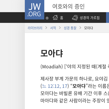
JW.ORG
여호와의 증인
홈
성경의 가르침
라이브러리
서적
성경 통찰
모아댜
모아댜
(Moadiah) [‘야의 지정된 때(계절
제사장 부계 가문의 하나로, 요야김
(
느 12:12,
17
) “
모아댜
”라는 이름은
모아댜는 바빌론 유배 기간 이후 
마아댜와 같은 사람이라는 주장이 