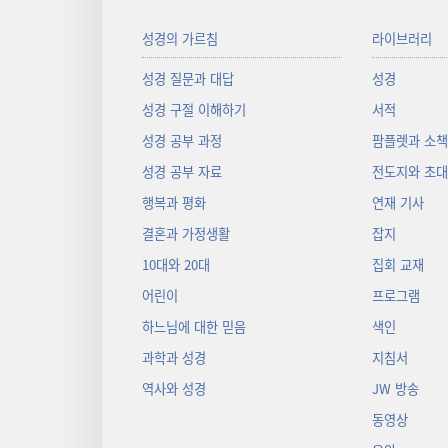
성경의 가르침
라이브러리
성경 질문과 대답
성경
성경 구절 이해하기
서적
성경 공부 과정
팜플렛과 소
성경 공부 자료
전도지와 초
행복과 평화
연재 기사
결혼과 가정생활
잡지
10대와 20대
집회 교재
어린이
프로그램
하느님에 대한 믿음
색인
과학과 성경
지침서
역사와 성경
JW 방송
동영상