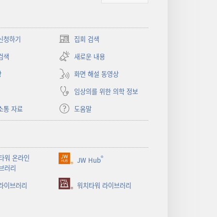
신청하기
집회 검색
(새로운
창
검색
새로운 내용
열기)
상
화면 해설 동영상
임상의를 위한 의학 정보
소통 자료
도움말
타워 온라인
®
JW Hub
(새로운
브러리
창
 라이브러리
열기)
워치타워 라이브러리