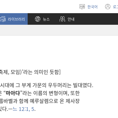
한국어
로
언어
(
선택
창
라이브러리
뉴스
안내
열
 축제, 모임)’라는 의미인 듯함]
 시대에 그 부계 가문의 우두머리는 빌대였다.
 “
마아댜
”라는 이름의 변형이며, 또한
스룹바벨과 함께 예루살렘으로 온 제사장
있다.—
느 12:1,
5
.