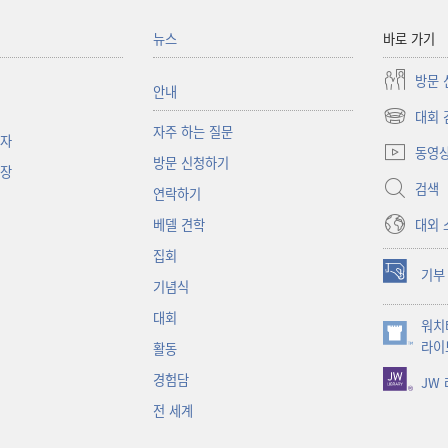
뉴스
바로 가기
방문 
안내
대회 
(새로운
자주 하는 질문
책자
창
동영
방문 신청하기
열기)
대장
검색
연락하기
대외 
베델 견학
집회
기부
(새로운
기념식
창
대회
워치
열기)
(새로운
라이
활동
창
경험담
JW
열기)
전 세계