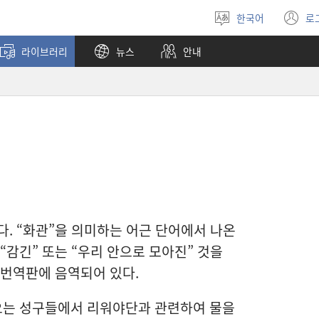
한국어
로
언어
(
선택
창
라이브러리
뉴스
안내
열
다. “화관”을 의미하는 어근 단어에서 나온
“감긴” 또는 “우리 안으로 모아진” 것을
 번역판에 음역되어 있다.
오는 성구들에서 리워야단과 관련하여 물을