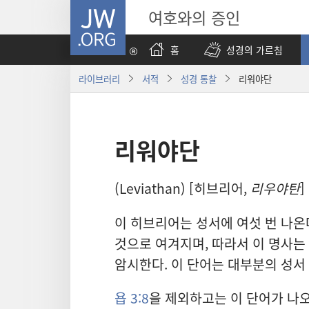
JW.ORG
여호와의 증인
홈
성경의 가르침
라이브러리
서적
성경 통찰
리워야단
리워야단
(Leviathan) [히브리어,
리우야탄
]
이 히브리어는 성서에 여섯 번 나온
것으로 여겨지며, 따라서 이 명사는 
암시한다. 이 단어는 대부분의 성서
욥 3:8
을 제외하고는 이 단어가 나