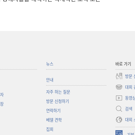
뉴스
바로 가기
방문 
안내
대회 
(새로운
자주 하는 질문
책자
창
동영
방문 신청하기
열기)
대장
검색
연락하기
대외 
베델 견학
집회
기부