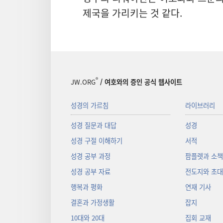
제국을 가리키는 것 같다.
®
JW.ORG
/ 여호와의 증인 공식 웹사이트
성경의 가르침
라이브러리
성경 질문과 대답
성경
성경 구절 이해하기
서적
성경 공부 과정
팜플렛과 소
성경 공부 자료
전도지와 초
행복과 평화
연재 기사
결혼과 가정생활
잡지
10대와 20대
집회 교재