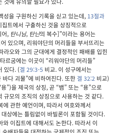
 것에 유의할 필요가 있다.
백성을 구원하신 기록을 싣고 있는데,
13절과
이집트에서 구출하신 것을 상징적으로
리어,
탄니님
,
탄닌
의 복수]”이라는 용어는
되어 있으며, 리워야단의 머리들을 부서뜨리는
 파라오와 그의 군대에게 결정적인 패배를 입힌
 타르굼에는 이곳이 “리워야단의 머리들”
있다. (
겔 29:3-5
비교. 이 성구에서는
큰 바다 괴물”에 비하여진다. 또한
겔 32:2
비교)
 “용”)을 제국의 상징, 곧 “뱀” 또는 “용”으로
 규모의 조직의 상징으로 사용하는 것 같다.
회복에 관한 예언이며, 따라서 여호와께서
그 대상에는 틀림없이 바빌론이 포함될 것이다.
와 이집트에 대해서도 논한다. 따라서 이
 숭배자들을 대적하는 국제적인 조직 또는