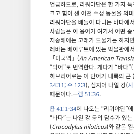
언급하므로, 리워야단은 한 가지 특
크고 힘이 센 어떤 수생 동물을 의
리워야단을 배들이 다니는 바다에서
사람들은 이 용어가 여기서 어떤 종
지중해에는 고래가 드물기는 하지만,
레바논 베이루트에 있는 박물관에서는
「미국역」(
An American Transla
“악어”로 번역한다. 게다가 “바다”(
히브리어로는 이 단어가 내륙의 큰 
34:11;
수 12:3
), 심지어 나일 강(
사
때문이다.—
렘 51:36
.
욥 41:1-34
에 나오는 “리워야단”에
“바다”는 나일 강 등의 담수가 있는
(
Crocodylus niloticus
)와 같은 