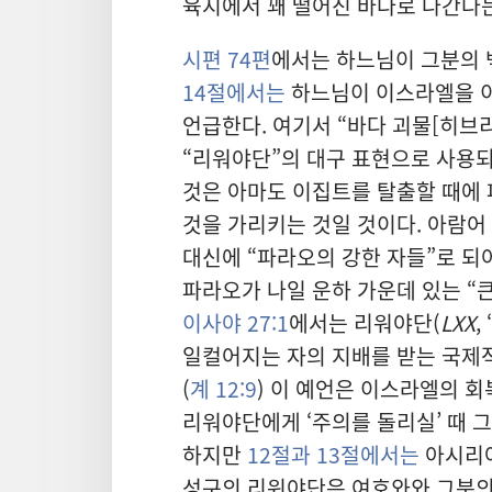
육지에서 꽤 떨어진 바다로 나간다는
시편 74편
에서는 하느님이 그분의 
14절에서는
하느님이 이스라엘을 
언급한다. 여기서 “바다 괴물[히브
“리워야단”의 대구 표현으로 사용
것은 아마도 이집트를 탈출할 때에
것을 가리키는 것일 것이다. 아람어
대신에 “파라오의 강한 자들”로 되어 
파라오가 나일 운하 가운데 있는 “
이사야 27:1
에서는 리워야단(
LXX
,
일컬어지는 자의 지배를 받는 국제적
(
계 12:9
) 이 예언은 이스라엘의 
리워야단에게 ‘주의를 돌리실’ 때 
하지만
12절과 13절에서는
아시리아
성구의 리워야단은 여호와와 그분의