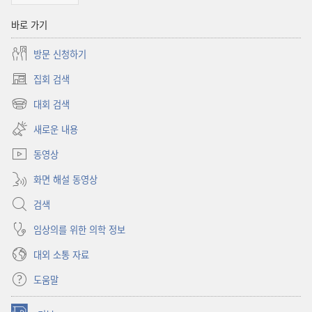
바로 가기
방문 신청하기
집회 검색
(새로운
창
대회 검색
(새로운
열기)
창
새로운 내용
열기)
동영상
화면 해설 동영상
검색
임상의를 위한 의학 정보
대외 소통 자료
도움말