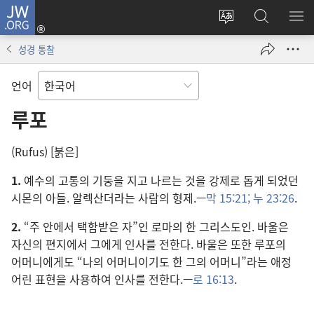
JW.ORG
로그인
사이트
JW.ORG
메
(새로운
언어
검색
보
창
성경 통찰
변경
열기)
언어
루포
(Rufus) [붉은]
1.
예수의 고통의 기둥을 지고 나르는 것을 강제로 돕게 되었던
시몬의 아들. 알렉산더라는 사람의 형제.—
막 15:21;
누 23:26
.
2.
“주 안에서 택함받은 자”인 로마의 한 그리스도인. 바울은
자신의 편지에서 그에게 인사를 전한다. 바울은 또한 루포의
어머니에게도 “나의 어머니이기도 한 그의 어머니”라는 애정
어린 표현을 사용하여 인사를 전한다.—
로 16:13
.