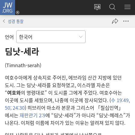
JW.ORG
로그인
사이트
JW.ORG
메
(새로운
언어
검색
보
창
성경 통찰
변경
열기)
언어
딤낫-세라
(Timnath-serah)
여호수아에게 상속지로 주어진, 에브라임 산간 지방에 있던
도시. 그는 딤낫-세라를 요청하였고, 이스라엘 자손은
“
여호와
의 명령대로” 이 도시를 그에게 주었다. 여호수아는
이곳에 도시를 세웠으며, 나중에 이곳에 장사되었다. (
수 19:49,
50;
24:30
) 히브리어 마소라 본문과 그리스어 「칠십인역」
에서는
재판관기 2:9
에 “딤낫-세라”가 아니라 “딤낫-헤레스”가
나온다. 이처럼 이름에 차이가 있는 이유는 알려져 있지 않다.