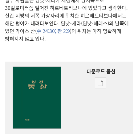
일부 사람들은 딤낫-세라가 세겜에서 남서쪽으로
30킬로미터쯤 떨어진 히르베트티브나에 있었다고 생각한다.
산간 지방의 서쪽 가장자리에 위치한 히르베트티브나에서는
해안 평야가 내려다보인다. 딤낫-세라(딤낫-헤레스)의 남쪽에
있던 가아스 산(
수 24:30;
판 2:9
)의 위치는 아직 명확하게
밝혀지지 않고 있다.
다운로드 옵션
출판물
다운로드
옵션
성경
통찰