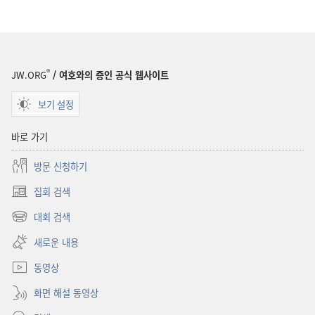
®
JW.ORG
/ 여호와의 증인 공식 웹사이트
보기 설정
바로 가기
방문 신청하기
집회 검색
(새로운
창
대회 검색
(새로운
열기)
창
새로운 내용
열기)
동영상
화면 해설 동영상