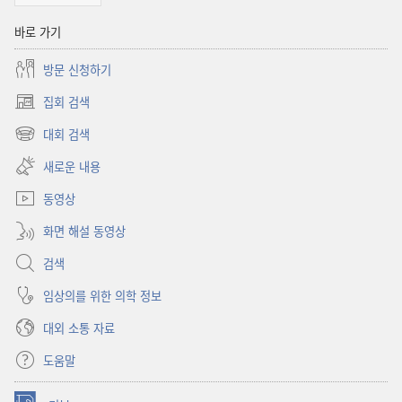
바로 가기
방문 신청하기
집회 검색
(새로운
창
대회 검색
(새로운
열기)
창
새로운 내용
열기)
동영상
화면 해설 동영상
검색
임상의를 위한 의학 정보
대외 소통 자료
도움말