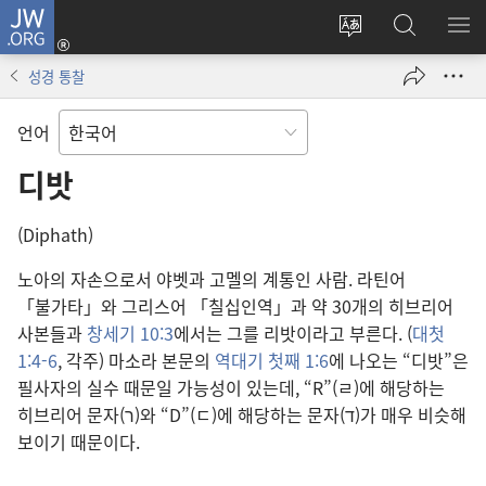
JW.ORG
로그인
사이트
JW.ORG
메
(새로운
언어
검색
보
창
성경 통찰
변경
열기)
언어
디밧
(Diphath)
노아의 자손으로서 야벳과 고멜의 계통인 사람. 라틴어
「불가타」와 그리스어 「칠십인역」과 약 30개의 히브리어
사본들과
창세기 10:3
에서는 그를 리밧이라고 부른다. (
대첫
1:4-6
, 각주) 마소라 본문의
역대기 첫째 1:6
에 나오는 “디밧”은
필사자의 실수 때문일 가능성이 있는데, “R”(ㄹ)에 해당하는
히브리어 문자(ר)와 “D”(ㄷ)에 해당하는 문자(ד)가 매우 비슷해
보이기 때문이다.