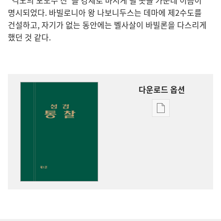
“격노의 포도주 잔”을 강제로 마시게 될 곳들 가운데 이름이
명시되었다. 바빌로니아 왕 나보니두스는 데마에 제2수도를
건설하고, 자기가 없는 동안에는 벨사살이 바빌론을 다스리게
했던 것 같다.
다운로드 옵션
출판물
다운로드
옵션
성경
통찰