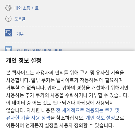
대외 소통 자료
도움말
기부
(새로운
창
열기)
워치타워 온라인 라이브러리
(새로운
개인 정보 설정
창
®
JW Hub
열기)
(새로운
본 웹사이트는 사용자의 편의를 위해 쿠키 및 유사한 기술을
창
JW 라이브러리
사용합니다. 일부 쿠키는 웹사이트가 작동하는 데 필요하며
열기)
거부할 수 없습니다. 귀하는 귀하의 경험을 개선하기 위해서만
워치타워 라이브러리
사용하는 추가 쿠키의 사용을 수락하거나 거부할 수 있습니다.
이 데이터 중 어느 것도 판매되거나 마케팅에 사용되지
않습니다. 자세한 내용은
전 세계적으로 적용되는 쿠키 및
유사한 기술 사용 정책
을 참조하십시오.
개인 정보 설정
으로
Copyright
© 2026 Watch Tower Bible and Tract Society of Pennsylvania.
이동하여 언제든지 설정을 사용자 정의할 수 있습니다.
이용 약관
|
개인 정보 보호 정책
|
개인 정보 보호 설정