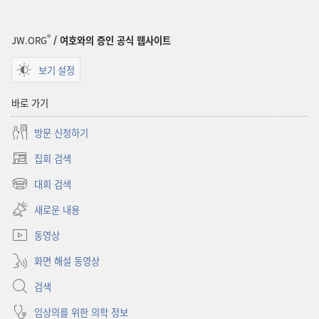
®
JW.ORG
/ 여호와의 증인 공식 웹사이트
보기 설정
바로 가기
방문 신청하기
집회 검색
(새로운
창
대회 검색
(새로운
열기)
창
새로운 내용
열기)
동영상
화면 해설 동영상
검색
임상의를 위한 의학 정보