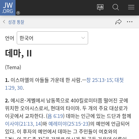
JW.ORG
로그인
사이트
JW.ORG
메
(새로운
언어
검색
보
창
성경 통찰
변경
열기)
언어
데마, II
(Tema)
1.
이스마엘의 아들들 가운데 한 사람.—
창 25:13-15;
대첫
1:29, 30
.
2.
에시온-게벨에서 남동쪽으로 400킬로미터쯤 떨어진 곳에
위치한 오아시스로서, 현대의 타이마. 두 개의 주요 대상로가
이곳에서 교차한다. (
욥 6:19
) 데마는 인근에 있는 드단과 함께
이사야(21:13, 14
)와
예레미야(25:15-23
)의 예언에 언급되어
있다. 이 후자의 예언에서 데마는 그 주민들이 여호와의