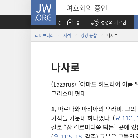
JW.ORG
여호와의 증인
홈
성경의 가르침
라이브러리
서적
성경 통찰
나사로
나사로
(Lazarus) [아마도 히브리어 
그리스어 형태]
1.
마르다와 마리아의 오라비. 그의
기적들 가운데 하나였다. (
요 11:1, 
길로 “삼 킬로미터쯤 되는” 곳에 
(
요 11:5,
18
, 각주) 그분은 그들의