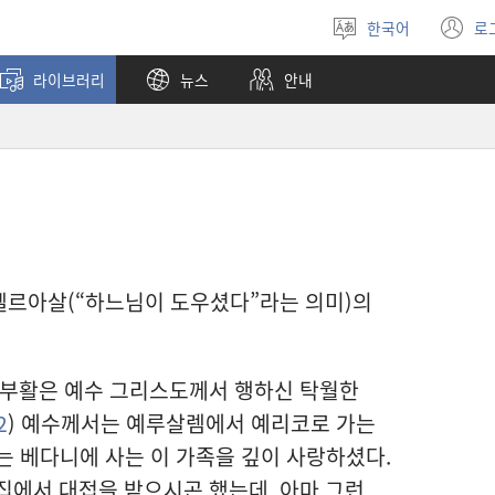
한국어
로
언어
(
선택
창
라이브러리
뉴스
안내
열
이름 엘르아살(“하느님이 도우셨다”라는 의미)의
 부활은 예수 그리스도께서 행하신 탁월한
2
) 예수께서는 예루살렘에서 예리코로 가는
있는 베다니에 사는 이 가족을 깊이 사랑하셨다.
 집에서 대접을 받으시곤 했는데, 아마 그런