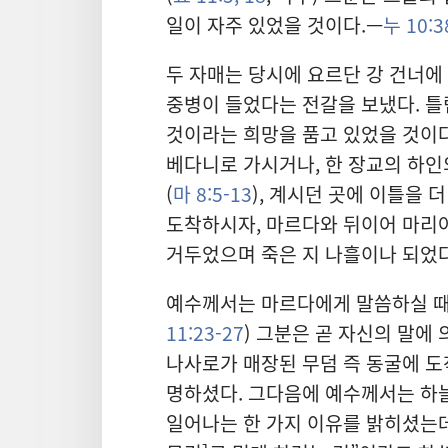
일이 자주 있었을 것이다.—
누 10:3
두 자매는 당시에 요르단 강 건너에
중병이 들었다는 전갈을 보냈다. 틀
것이라는 희망을 품고 있었을 것이다.
베다니로 가시거나, 한 장교의 하인
(
마 8:5-13
), 계시던 곳에 이틀을 
도착하시자, 마르다와 뒤이어 마리
거두었으며 죽은 지 나흘이나 되었
예수께서는 마르다에게 말씀하실 때 
11:23-27
) 그분은 곧 자신의 말에
나사로가 매장된 무덤 즉 동굴에 도
명하셨다. 그다음에 예수께서는 하
일어나는 한 가지 이유를 밝히셨는데