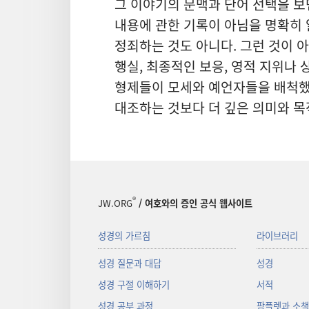
그 이야기의 문맥과 단어 선택을 보
내용에 관한 기록이 아님을 명확히 
정죄하는 것도 아니다. 그런 것이 
행실, 최종적인 보응, 영적 지위나
형제들이 모세와 예언자들을 배척했
대조하는 것보다 더 깊은 의미와 목
®
JW.ORG
/ 여호와의 증인 공식 웹사이트
성경의 가르침
라이브러리
성경 질문과 대답
성경
성경 구절 이해하기
서적
성경 공부 과정
팜플렛과 소