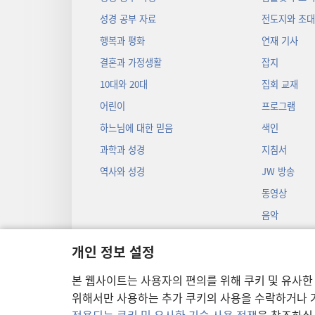
성경 공부 자료
전도지와 초
행복과 평화
연재 기사
결혼과 가정생활
잡지
10대와 20대
집회 교재
어린이
프로그램
하느님에 대한 믿음
색인
과학과 성경
지침서
역사와 성경
JW 방송
동영상
음악
오디오 드라마
개인 정보 설정
성경 입체낭독
본 웹사이트는 사용자의 편의를 위해 쿠키 및 유사한
위해서만 사용하는 추가 쿠키의 사용을 수락하거나 거