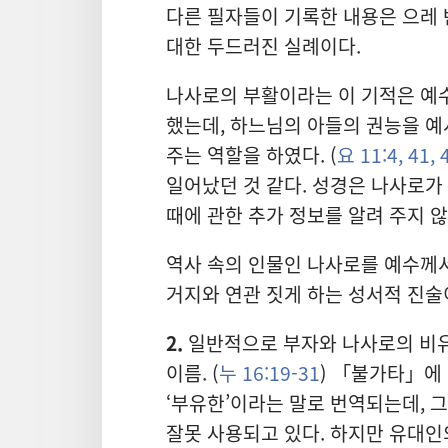
다른 필자들이 기록한 내용은 으레 
대한 두드러진 실례이다.
나사로의 부활이라는 이 기적은 예
했는데, 하느님의 아들의 권능을
예
주는 역할을 하였다. (
요 11:4,
41, 
일어났던 것 같다. 성경은 나사로가
때에 관한 추가 정보를 알려 주지 
역사 속의 인물인 나사로를 예수께
거지와 연관 짓게 하는 성서적 진술
2.
일반적으로 부자와 나사로의 비유
이름. (
누 16:19-31
) 「불가타」에
‘부유한’이라는 말로 번역되는데, 
잘못 사용되고 있다. 하지만 유대인