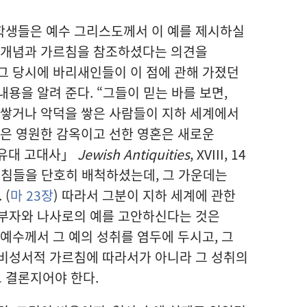
학생들은 예수 그리스도께서 이 예를 제시하실
의 개념과 가르침을 참조하셨다는 의견을
그 당시에 바리새인들이 이 점에 관해 가졌던
용을 알려 준다. “그들이 믿는 바를 보면,
 쌓거나 악덕을 쌓은 사람들이 지하 세계에서
몫은 영원한 감옥이고 선한 영혼은 새로운
「유대 고대사」
Jewish Antiquities
, XVIII, 14
 가르침들을 단호히 배척하셨는데, 그 가운데는
 (
마 23장
) 따라서 그분이 지하 세계에 관한
 부자와 나사로의 예를 고안하신다는 것은
 예수께서 그 예의 성취를 염두에 두시고, 그
 비성서적 가르침에 따라서가 아니라 그 성취의
 결론지어야 한다.