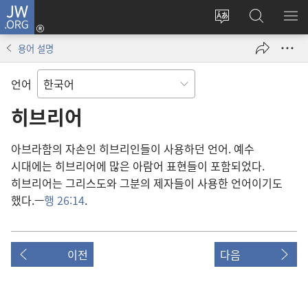
JW.ORG
로그인
사이트
JW.ORG
메
(새로운
언어
검색
보
창
용어 설명
변경
열기)
언어
히브리어
아브라함의 자손인 히브리인들이 사용하던 언어. 예수
시대에는 히브리어에 많은 아람어 표현들이 포함되었다.
히브리어는 그리스도와 그분의 제자들이 사용한 언어이기도
했다.—
행 26:14
.
이전
다음