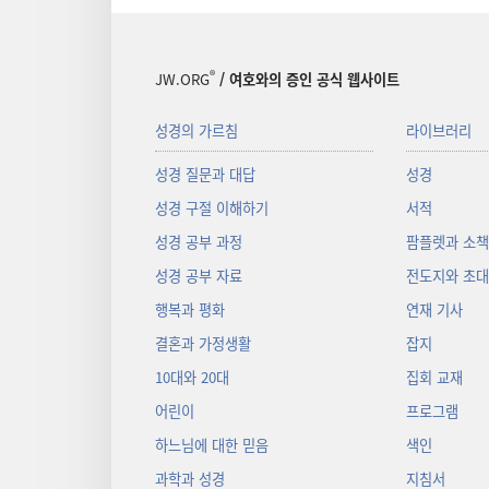
®
JW.ORG
/ 여호와의 증인 공식 웹사이트
성경의 가르침
라이브러리
성경 질문과 대답
성경
성경 구절 이해하기
서적
성경 공부 과정
팜플렛과 소
성경 공부 자료
전도지와 초
행복과 평화
연재 기사
결혼과 가정생활
잡지
10대와 20대
집회 교재
어린이
프로그램
하느님에 대한 믿음
색인
과학과 성경
지침서