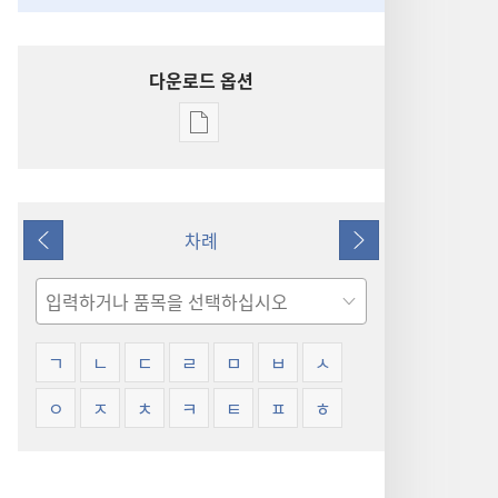
다운로드 옵션
출판물
다운로드
옵션
용어
차례
설명
이전
다음
검색
ㄱ
ㄴ
ㄷ
ㄹ
ㅁ
ㅂ
ㅅ
ㅇ
ㅈ
ㅊ
ㅋ
ㅌ
ㅍ
ㅎ