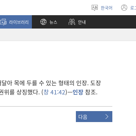
한국어
로
언어
(
선택
창
라이브러리
뉴스
안내
열
매달아 목에 두를 수 있는 형태의 인장. 도장
권위를 상징했다. (
창 41:42
)—
인장
참조.
다음