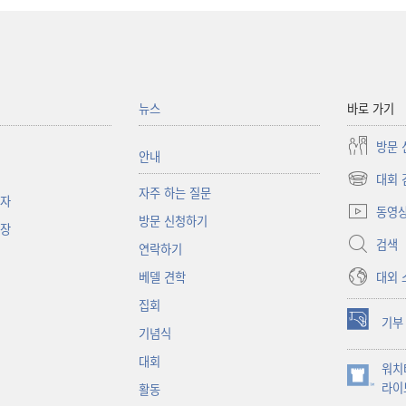
뉴스
바로 가기
방문 
안내
대회 
(새로운
자주 하는 질문
책자
창
동영
방문 신청하기
열기)
대장
검색
연락하기
대외 
베델 견학
집회
기부
(새로운
기념식
창
대회
워치
열기)
(새로운
라이
활동