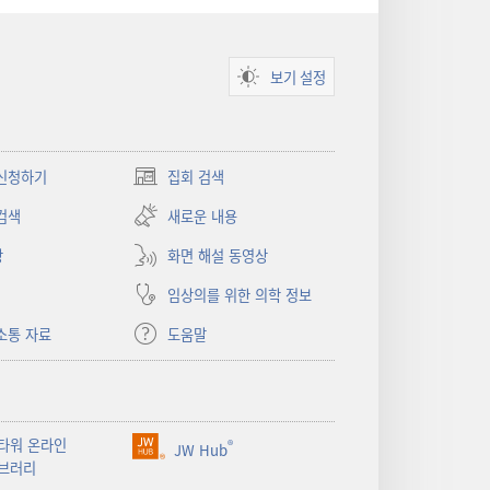
보기 설정
신청하기
집회 검색
(새로운
창
검색
새로운 내용
열기)
상
화면 해설 동영상
임상의를 위한 의학 정보
소통 자료
도움말
타워 온라인
®
JW Hub
(새로운
브러리
창