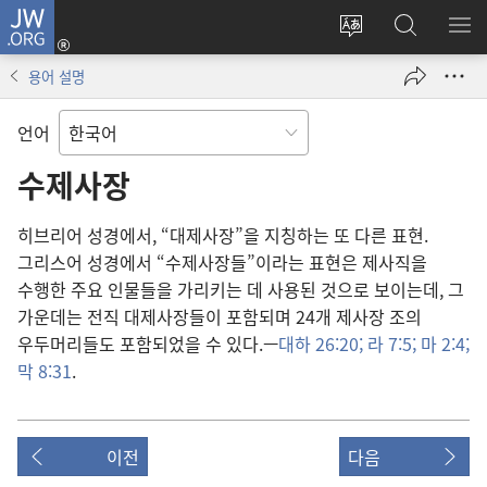
JW.ORG
로그인
사이트
JW.ORG
메
(새로운
언어
검색
보
창
용어 설명
변경
열기)
언어
수제사장
히브리어 성경에서, “대제사장”을 지칭하는 또 다른 표현.
그리스어 성경에서 “수제사장들”이라는 표현은 제사직을
수행한 주요 인물들을 가리키는 데 사용된 것으로 보이는데, 그
가운데는 전직 대제사장들이 포함되며 24개 제사장 조의
우두머리들도 포함되었을 수 있다.—
대하 26:20;
라 7:5;
마 2:4;
막 8:31
.
이전
다음