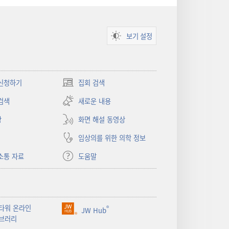
보기 설정
신청하기
집회 검색
(새로운
창
검색
새로운 내용
열기)
상
화면 해설 동영상
임상의를 위한 의학 정보
소통 자료
도움말
타워 온라인
®
JW Hub
(새로운
브러리
창