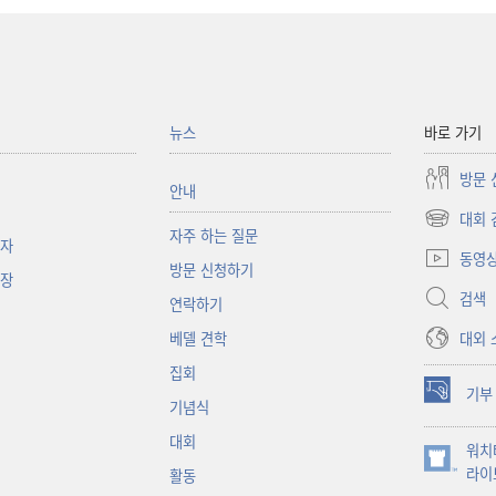
뉴스
바로 가기
방문 
안내
대회 
(새로운
자주 하는 질문
책자
창
동영
방문 신청하기
열기)
대장
검색
연락하기
대외 
베델 견학
집회
기부
(새로운
기념식
창
대회
워치
열기)
(새로운
라이
활동