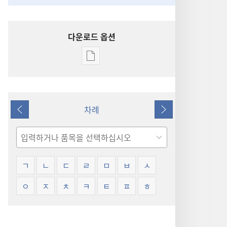
다운로드 옵션
출판물
다운로드
옵션
용어
차례
설명
이전
다음
검색
ㄱ
ㄴ
ㄷ
ㄹ
ㅁ
ㅂ
ㅅ
ㅇ
ㅈ
ㅊ
ㅋ
ㅌ
ㅍ
ㅎ