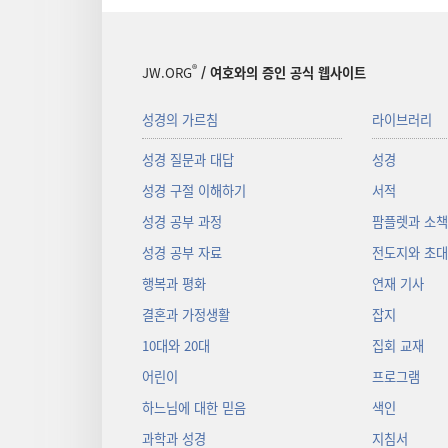
®
JW.ORG
/ 여호와의 증인 공식 웹사이트
성경의 가르침
라이브러리
성경 질문과 대답
성경
성경 구절 이해하기
서적
성경 공부 과정
팜플렛과 소
성경 공부 자료
전도지와 초
행복과 평화
연재 기사
결혼과 가정생활
잡지
10대와 20대
집회 교재
어린이
프로그램
하느님에 대한 믿음
색인
과학과 성경
지침서