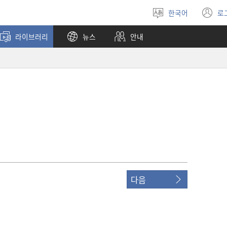
한국어
로
언어
(
선택
창
라이브러리
뉴스
안내
열
다음