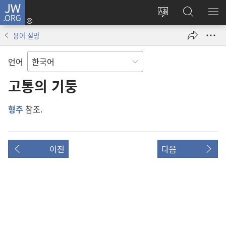
JW.ORG
로그인
사이트
JW.ORG
메
(새로운
언어
검색
보
창
용어 설명
변경
열기)
언어
고통의 기둥
형주
참조.
이전
다음