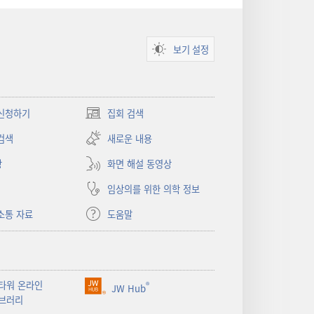
보기 설정
신청하기
집회 검색
(새로운
창
검색
새로운 내용
열기)
상
화면 해설 동영상
임상의를 위한 의학 정보
소통 자료
도움말
타워 온라인
®
JW Hub
(새로운
브러리
창