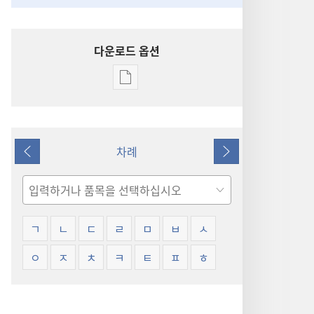
다운로드 옵션
출판물
다운로드
옵션
용어
차례
설명
이전
다음
검색
ㄱ
ㄴ
ㄷ
ㄹ
ㅁ
ㅂ
ㅅ
ㅇ
ㅈ
ㅊ
ㅋ
ㅌ
ㅍ
ㅎ