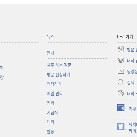
뉴스
바로 가기
방문 
안내
대회 
(새로운
자주 하는 질문
책자
창
동영
방문 신청하기
열기)
대장
검색
연락하기
대외 
베델 견학
집회
기부
(새로운
기념식
창
대회
워치
열기)
(새로운
라이
활동