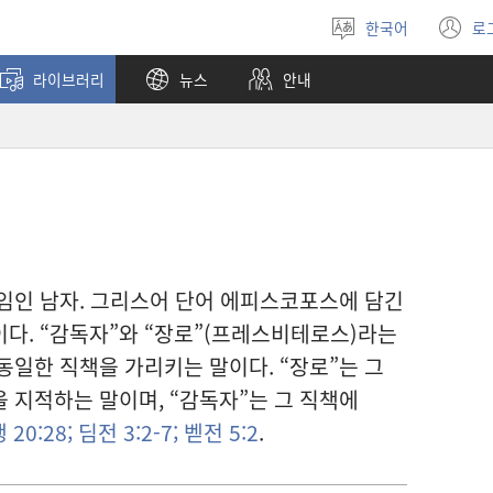
한국어
로
언어
(
선택
창
라이브러리
뉴스
안내
열
임인 남자. 그리스어 단어 에피스코포스에 담긴
다. “감독자”와 “장로”(프레스비테로스)라는
동일한 직책을 가리키는 말이다. “장로”는 그
 지적하는 말이며, “감독자”는 그 직책에
 20:28;
딤전 3:2-7;
벧전 5:2
.