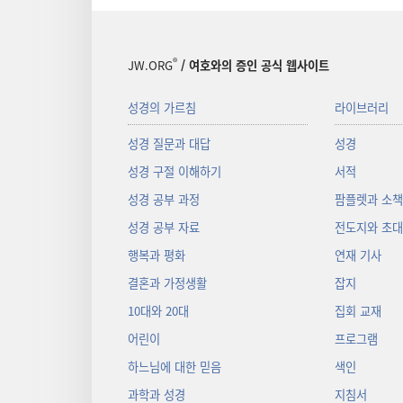
®
JW.ORG
/ 여호와의 증인 공식 웹사이트
성경의 가르침
라이브러리
성경 질문과 대답
성경
성경 구절 이해하기
서적
성경 공부 과정
팜플렛과 소
성경 공부 자료
전도지와 초
행복과 평화
연재 기사
결혼과 가정생활
잡지
10대와 20대
집회 교재
어린이
프로그램
하느님에 대한 믿음
색인
과학과 성경
지침서