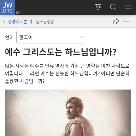
JW.ORG
로그인
사이트
JW.ORG
메
(새로운
언어
검색
보
창
성경의 기본 가르침—동영상
변경
열기)
언어
예수 그리스도는 하느님입니까?
많은 사람은 예수를 인류 역사에 가장 큰 영향을 미친 사람으로
여깁니다. 그러면 예수는 전능한 하느님입니까? 아니면 단순히
훌륭한 사람입니까?