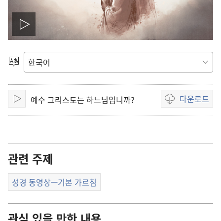
동
영
언어
선택
상
다운로드
예수 그리스도는 하느님입니까?
재
재생
동영상
다운로드
생
옵션
하
관련 주제
기
성경 동영상—기본 가르침
관심 있을 만한 내용