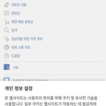
창
새로운 내용
열기)
동영상
화면 해설 동영상
검색
임상의를 위한 의학 정보
대외 소통 자료
도움말
기부
(새로운
창
열기)
워치타워 온라인 라이브러리
(새로운
개인 정보 설정
창
®
JW Hub
열기)
(새로운
본 웹사이트는 사용자의 편의를 위해 쿠키 및 유사한 기술을
창
JW 라이브러리
사용합니다. 일부 쿠키는 웹사이트가 작동하는 데 필요하며
열기)