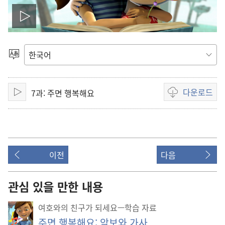
동
영
언어
선택
상
다운로드
7과: 주면 행복해요
재
재생
동영상
다운로드
생
옵션
하
이전
다음
기
관심 있을 만한 내용
여호와의 친구가 되세요—학습 자료
주면 행복해요: 악보와 가사