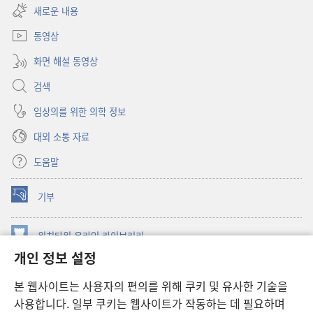
창
새로운 내용
열기)
동영상
화면 해설 동영상
검색
임상의를 위한 의학 정보
대외 소통 자료
도움말
기부
(새로운
창
열기)
워치타워 온라인 라이브러리
(새로운
개인 정보 설정
창
®
JW Hub
열기)
(새로운
본 웹사이트는 사용자의 편의를 위해 쿠키 및 유사한 기술을
창
JW 라이브러리
사용합니다. 일부 쿠키는 웹사이트가 작동하는 데 필요하며
열기)