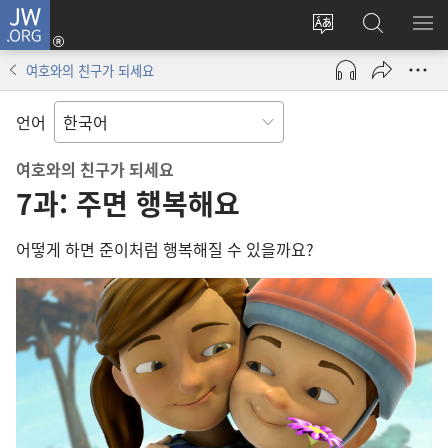
JW.ORG
로그인
사이트
JW.ORG
메
(새로운
언어
검색
보
창
여호와의 친구가 되세요
변경
열기)
언어
여호와의 친구가 되세요
7과: 주면 행복해요
어떻게 하면 준이처럼 행복해질 수 있을까요?