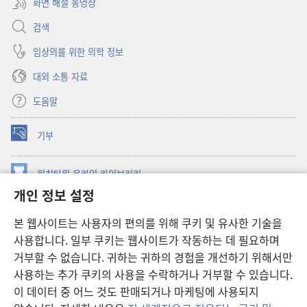
화면 해설 동영상
검색
임상의를 위한 의학 정보
대외 소통 자료
도움말
기부
(새로운
창
열기)
워치타워 온라인 라이브러리
(새로운
개인 정보 설정
창
®
JW Hub
열기)
(새로운
본 웹사이트는 사용자의 편의를 위해 쿠키 및 유사한 기술을
창
JW 라이브러리
사용합니다. 일부 쿠키는 웹사이트가 작동하는 데 필요하며
열기)
거부할 수 없습니다. 귀하는 귀하의 경험을 개선하기 위해서만
워치타워 라이브러리
사용하는 추가 쿠키의 사용을 수락하거나 거부할 수 있습니다.
이 데이터 중 어느 것도 판매되거나 마케팅에 사용되지