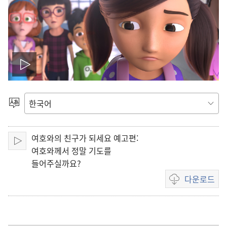
동
영
언어
선택
상
여호와의 친구가 되세요 예고편:
재
재생
여호와께서 정말 기도를
들어주실까요?
생
다운로드
동영상
하
다운로드
옵션
기