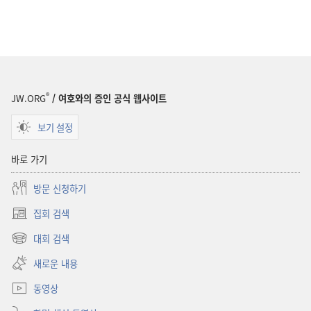
®
JW.ORG
/ 여호와의 증인 공식 웹사이트
보기 설정
바로 가기
방문 신청하기
집회 검색
(새로운
창
대회 검색
(새로운
열기)
창
새로운 내용
열기)
동영상