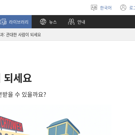
한국어
로
언어
(
선택
창
라이브러리
뉴스
안내
열
9과: 관대한 사람이 되세요
이 되세요
본받을 수 있을까요?