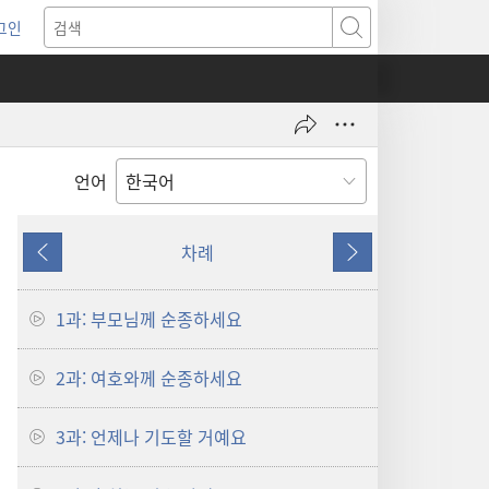
그인
새로운
검색
기)
언어
차례
이전
다음
1과: 부모님께 순종하세요
2과: 여호와께 순종하세요
3과: 언제나 기도할 거예요