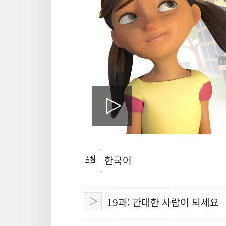
동
영
언어
선택
상
19과: 관대한 사람이 되세요
재생