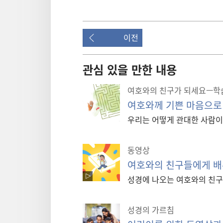
재
생
이전
관심 있을 만한 내용
하
여호와의 친구가 되세요—학
여호와께 기쁜 마음으로
기
우리는 어떻게 관대한 사람이
동영상
여호와의 친구들에게 
성경에 나오는 여호와의 친구
성경의 가르침