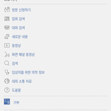
방문 신청하기
집회 검색
(새로운
창
대회 검색
(새로운
열기)
창
새로운 내용
열기)
동영상
화면 해설 동영상
검색
임상의를 위한 의학 정보
대외 소통 자료
도움말
기부
(새로운
창