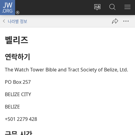
JW.ORG
로그인
사이트
JW.ORG
메
(새로운
언어
검색
보
창
나라별 정보
변경
열기)
벨리즈
연락하기
The Watch Tower Bible and Tract Society of Belize, Ltd.
PO Box 257
BELIZE CITY
BELIZE
+501 2279 428
근무 시간